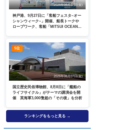
2026年08月07日(金)
神戸港、9月27日に「客船フェスタ~オー
シャンウィーク~」開催、船長トークや
ロープワーク、客船「MITSUI OCEAN
FUJI」歓送も
5位
2026年08月07日(金)
国立歴史民俗博物館、8月8日に「艦船の
ライフサイクル」がテーマの講演会を開
催 英海軍3,000隻超の「その後」を分析
ランキングをもっと見る →