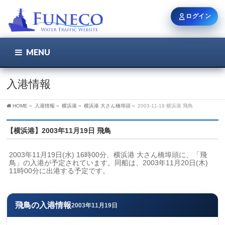
ログイン
MENU
こちら
ユーザー名 / メール
入港情報
HOME
»
入港情報
»
横浜港
»
横浜港 大さん橋埠頭
»
2003-11-19 横浜港 飛鳥
パスワード
【横浜港】2003年11月19日 飛鳥
2003年11月19日(水) 16時00分、横浜港 大さん橋埠頭に、「飛
ログイン状態を保持
鳥」の入港が予定されています。同船は、2003年11月20日(木) 
11時00分に出港する予定です。
新規登録
パスワードを忘れた方
飛鳥の入港情報
2003年11月19日