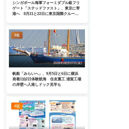
シンガポール海軍フォーミダブル級フリ
ゲート「ステッドファスト」、東京に寄
港へ 8月21と22日に東京国際クルーズ
ターミナルで一般公開
3位
2026年08月07日(金)
帆船「みらいへ」、9月5日と6日に横浜
発着1泊2日体験航海 住友重工 浦賀工場
の岸壁へ入港しドック見学も
4位