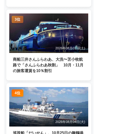
へ 日本列島を周回
3位
2026年08月01日(土)
商船三井さんふらわあ、大洗〜苫小牧航
路で「さんふらわあ秋割」 10月・11月
の旅客運賃を10％割引
4位
2026年08月04日(火)
巡視船「だいせん」、10月25日の舞鶴港