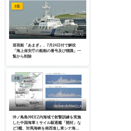
1位
2026年08月04日(火)
巡視船「あまぎ」、7月24日付で解役
「海上保安庁の船舶の番号及び標識」一
覧から削除
2位
2026年08月04日(火)
沖ノ鳥島沖EEZ内海域で射撃訓練を実施
した中国海軍ミサイル駆逐艦「開封」な
ど3艦、対馬海峡を南西進し東シナ海