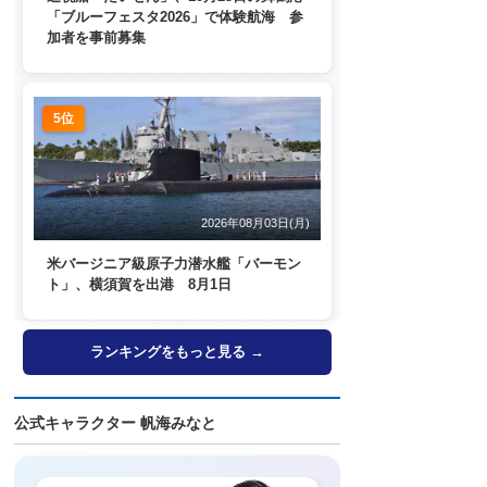
「ブルーフェスタ2026」で体験航海 参
加者を事前募集
5位
2026年08月03日(月)
米バージニア級原子力潜水艦「バーモン
ト」、横須賀を出港 8月1日
ランキングをもっと見る →
公式キャラクター 帆海みなと