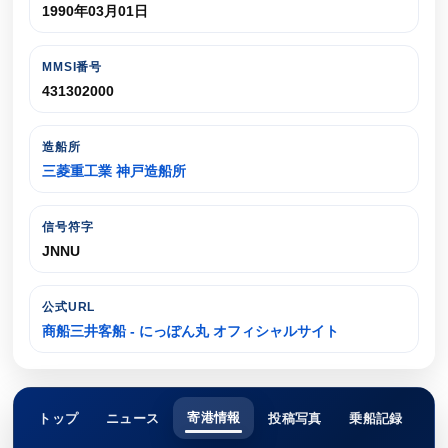
1990年03月01日
MMSI番号
431302000
造船所
三菱重工業 神戸造船所
信号符字
JNNU
公式URL
商船三井客船 - にっぽん丸 オフィシャルサイト
寄港情報
トップ
ニュース
投稿写真
乗船記録