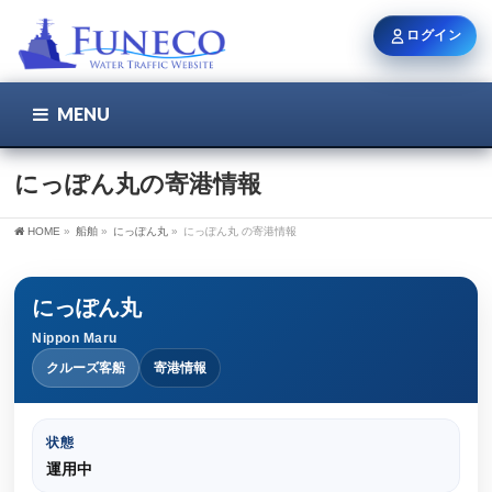
ログイン
MENU
こちら
ユーザー名 / メール
にっぽん丸の寄港情報
HOME
»
船舶
»
にっぽん丸
»
にっぽん丸 の寄港情報
パスワード
にっぽん丸
Nippon Maru
ログイン状態を保持
クルーズ客船
寄港情報
状態
新規登録
パスワードを忘れた方
運用中