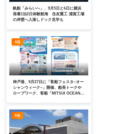
帆船「みらいへ」、9月5日と6日に横浜
発着1泊2日体験航海 住友重工 浦賀工場
の岸壁へ入港しドック見学も
4位
2026年08月07日(金)
神戸港、9月27日に「客船フェスタ~オー
シャンウィーク~」開催、船長トークや
ロープワーク、客船「MITSUI OCEAN
FUJI」歓送も
5位