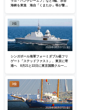
ラル・パンテレーエフ」など5艦、宗谷
海峡を東進 海自「くまたか」等が警戒
監視
2位
2026年08月07日(金)
シンガポール海軍フォーミダブル級フリ
ゲート「ステッドファスト」、東京に寄
港へ 8月21と22日に東京国際クルーズ
ターミナルで一般公開
3位
2026年08月07日(金)