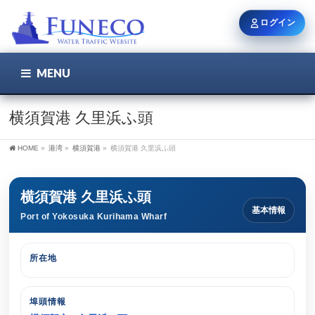
ログイン
MENU
こちら
ユーザー名 / メール
横須賀港 久里浜ふ頭
HOME
»
港湾
»
横須賀港
»
横須賀港 久里浜ふ頭
パスワード
横須賀港 久里浜ふ頭
基本情報
Port of Yokosuka Kurihama Wharf
ログイン状態を保持
所在地
新規登録
パスワードを忘れた方
埠頭情報