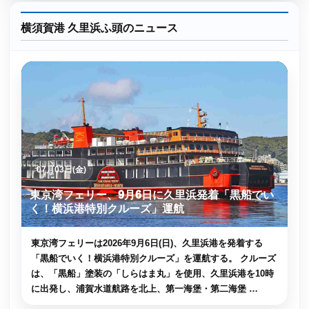
横須賀港 久里浜ふ頭のニュース
07月03日(金)
東京湾フェリー、9月6日に久里浜発着「黒船でい
く！横浜港特別クルーズ」運航
東京湾フェリーは2026年9月6日(日)、久里浜港を発着する
「黒船でいく！横浜港特別クルーズ」を運航する。 クルーズ
は、「黒船」塗装の「しらはま丸」を使用、久里浜港を10時
に出発し、浦賀水道航路を北上、第一海堡・第二海堡 …