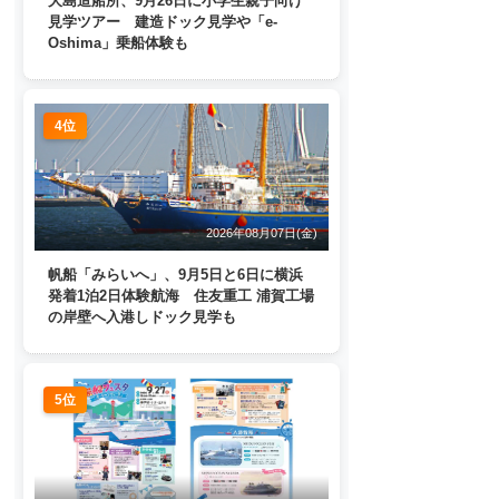
大島造船所、9月26日に小学生親子向け
見学ツアー 建造ドック見学や「e-
Oshima」乗船体験も
4位
2026年08月07日(金)
帆船「みらいへ」、9月5日と6日に横浜
発着1泊2日体験航海 住友重工 浦賀工場
の岸壁へ入港しドック見学も
5位