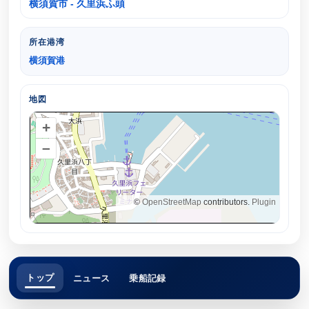
横須賀市 - 久里浜ふ頭
所在港湾
横須賀港
地図
+
–
©
OpenStreetMap
contributors.
Plugin
トップ
ニュース
乗船記録