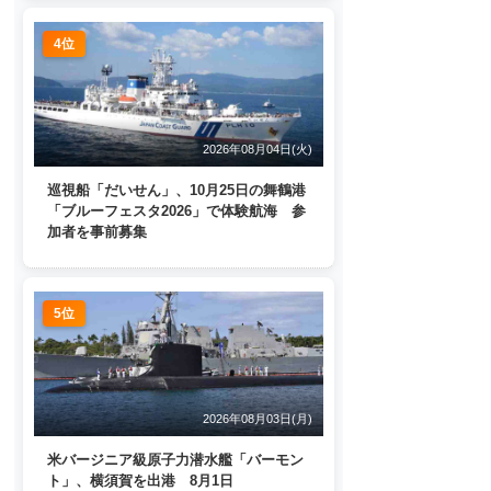
4位
2026年08月04日(火)
巡視船「だいせん」、10月25日の舞鶴港
「ブルーフェスタ2026」で体験航海 参
加者を事前募集
5位
2026年08月03日(月)
米バージニア級原子力潜水艦「バーモン
ト」、横須賀を出港 8月1日