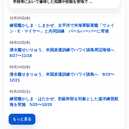
学校等において修得した知識や技能を実地で …
10月30日(水)
練習艦かしま・しまかぜ、太平洋で米海軍駆逐艦「ウェイ
ン・E・マイヤー」と共同訓練 パールハーバーに寄港
08月22日(木)
潜水艦せいりゅう、米国派遣訓練でハワイ諸島周辺海域へ
8/27〜11/18
09月14日(木)
潜水艦せきりゅう、米国派遣訓練でハワイ諸島へ 9/19〜
12/21
05月20日(土)
練習艦かしま・はたかぜ、初級幹部を対象とした遠洋練習航
海を実施 5/25〜10/20
もっと見る