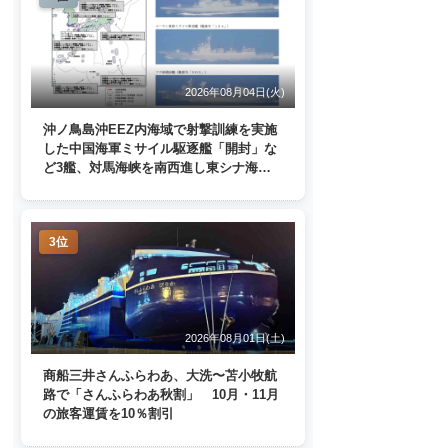
2026年08月04日(火)
沖ノ鳥島沖EEZ内海域で射撃訓練を実施
した中国海軍ミサイル駆逐艦「開封」な
ど3艦、対馬海峡を南西進し東シナ海
へ 日本列島を周回
3位
2026年08月01日(土)
商船三井さんふらわあ、大洗〜苫小牧航
路で「さんふらわあ秋割」 10月・11月
の旅客運賃を10％割引