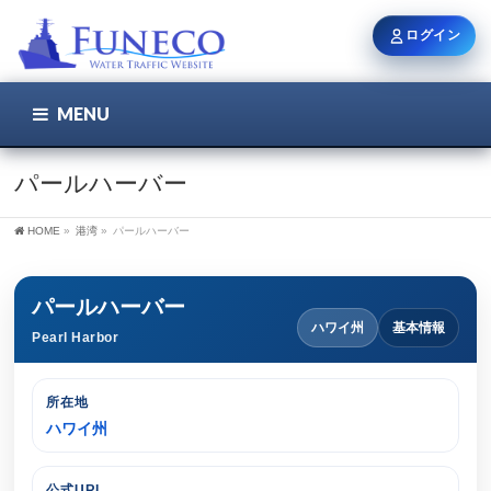
ログイン
MENU
こちら
ユーザー名 / メール
パールハーバー
HOME
»
港湾
»
パールハーバー
パスワード
パールハーバー
ハワイ州
基本情報
Pearl Harbor
ログイン状態を保持
所在地
ハワイ州
新規登録
パスワードを忘れた方
公式URL