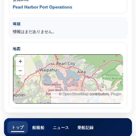
Pearl Harbor Port Operations
埠頭
情報はまだありません。
地図
+
–
©
OpenStreetMap
contributors.
Plugin
トップ
船籍船
ニュース
乗船記録