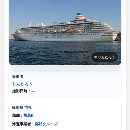
© りんたろう
撮影者
りんたろう
撮影日時：—
撮影船 情報
船舶：
飛鳥II
海運事業者：
郵船クルーズ