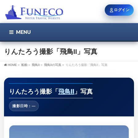
ログイン
MENU
こちら
ユーザー名 / メール
りんたろう撮影「飛鳥II」写真
HOME
»
船舶
»
飛鳥II
»
飛鳥IIの写真
»
りんたろう撮影「飛鳥II」写真
パスワード
りんたろう撮影「
飛鳥II
」写真
ログイン状態を保持
撮影日時：—
新規登録
パスワードを忘れた方