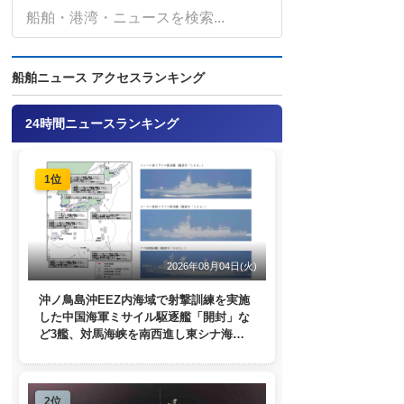
船舶ニュース アクセスランキング
24時間ニュースランキング
1位
2026年08月04日(火)
沖ノ鳥島沖EEZ内海域で射撃訓練を実施
した中国海軍ミサイル駆逐艦「開封」な
ど3艦、対馬海峡を南西進し東シナ海
へ 日本列島を周回
2位