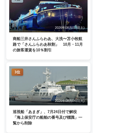
2026年08月01日(土)
商船三井さんふらわあ、大洗〜苫小牧航
路で「さんふらわあ秋割」 10月・11月
の旅客運賃を10％割引
3位
2026年08月04日(火)
巡視船「あまぎ」、7月24日付で解役
「海上保安庁の船舶の番号及び標識」一
覧から削除