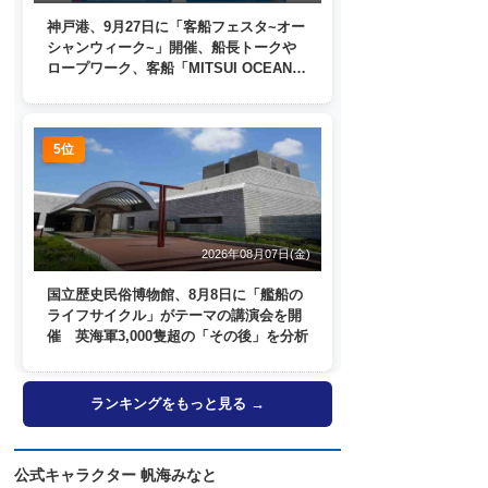
神戸港、9月27日に「客船フェスタ~オー
シャンウィーク~」開催、船長トークや
ロープワーク、客船「MITSUI OCEAN
FUJI」歓送も
5位
2026年08月07日(金)
国立歴史民俗博物館、8月8日に「艦船の
ライフサイクル」がテーマの講演会を開
催 英海軍3,000隻超の「その後」を分析
ランキングをもっと見る →
公式キャラクター 帆海みなと