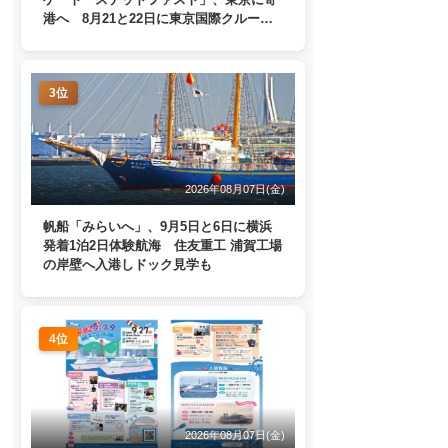
港へ 8月21と22日に東京国際クルーズ
ターミナルで一般公開
3位
2026年08月07日(金)
帆船「みらいへ」、9月5日と6日に横浜
発着1泊2日体験航海 住友重工 浦賀工場
の岸壁へ入港しドック見学も
4位
2026年08月07日(金)