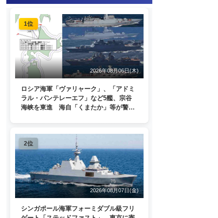
1位
2026年08月06日(木)
ロシア海軍「ヴァリャーク」、「アドミ
ラル・パンテレーエフ」など5艦、宗谷
海峡を東進 海自「くまたか」等が警戒
監視
2位
2026年08月07日(金)
シンガポール海軍フォーミダブル級フリ
ゲート「ステッドファスト」、東京に寄