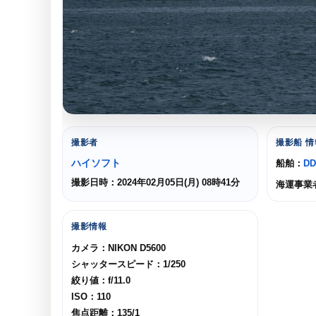
撮影者
撮影船 情
ハイソフト
船舶：
D
撮影日時：2024年02月05日(月) 08時41分
海運事業
撮影情報
カメラ：NIKON D5600
シャッタースピード：1/250
絞り値：f/11.0
ISO：110
焦点距離：135/1