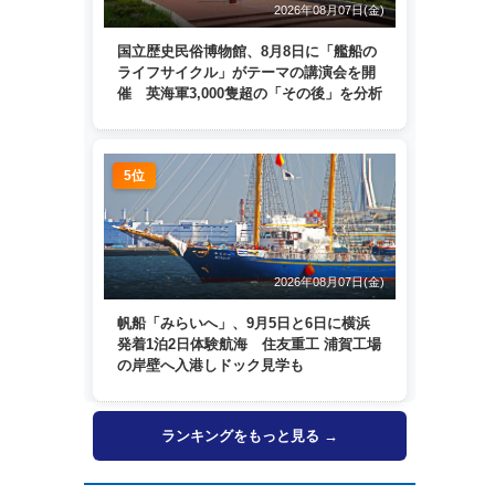
2026年08月07日(金)
国立歴史民俗博物館、8月8日に「艦船の
ライフサイクル」がテーマの講演会を開
催 英海軍3,000隻超の「その後」を分析
5位
2026年08月07日(金)
帆船「みらいへ」、9月5日と6日に横浜
発着1泊2日体験航海 住友重工 浦賀工場
の岸壁へ入港しドック見学も
ランキングをもっと見る →