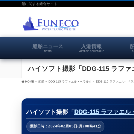
船に関する総合サイト
船舶ニュース
入港情報
NEWS
VOYAGE SCHEDULE
S
ハイソフト撮影「DDG-115 ラファ
HOME
»
船舶
»
DDG-115 ラファエル・ペラルタ
»
DDG-115 ラファエル・ペ
ハイソフト撮影「
DDG-115 ラファエ
撮影日時：2024年02月05日(月) 08時41分