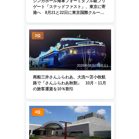
シンガポール海軍フォーミダブル級フリ
ゲート「ステッドファスト」、東京に寄
港へ 8月21と22日に東京国際クルーズ
ターミナルで一般公開
3位
2026年08月01日(土)
商船三井さんふらわあ、大洗〜苫小牧航
路で「さんふらわあ秋割」 10月・11月
の旅客運賃を10％割引
4位