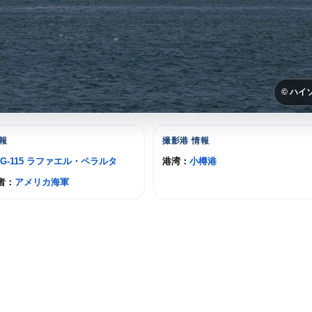
© ハイ
報
撮影港 情報
DG-115 ラファエル・ペラルタ
港湾：
小樽港
者：
アメリカ海軍