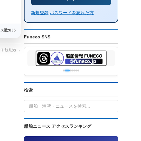
新規登録
パスワードを忘れた方
ス数:835
Funeco SNS
りしり:紋別港
→
検索
船舶ニュース アクセスランキング