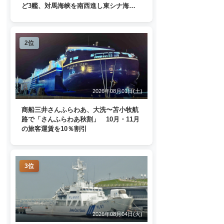
ど3艦、対馬海峡を南西進し東シナ海
へ 日本列島を周回
2位
2026年08月01日(土)
商船三井さんふらわあ、大洗〜苫小牧航
路で「さんふらわあ秋割」 10月・11月
の旅客運賃を10％割引
3位
2026年08月04日(火)