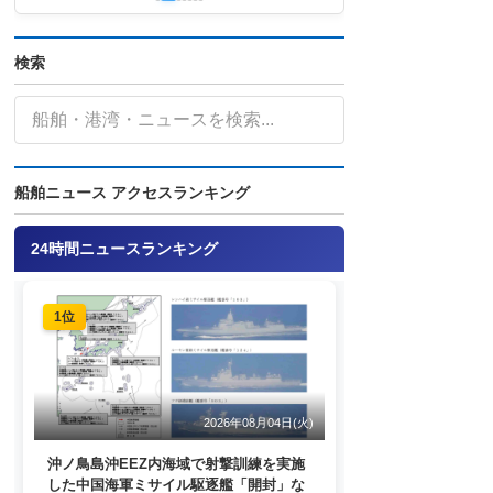
検索
船舶ニュース アクセスランキング
24時間ニュースランキング
1位
2026年08月04日(火)
沖ノ鳥島沖EEZ内海域で射撃訓練を実施
した中国海軍ミサイル駆逐艦「開封」な