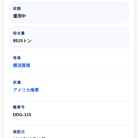
状態
運用中
排水量
9515トン
母港
横須賀港
所属
アメリカ海軍
艦番号
DDG-115
就航日