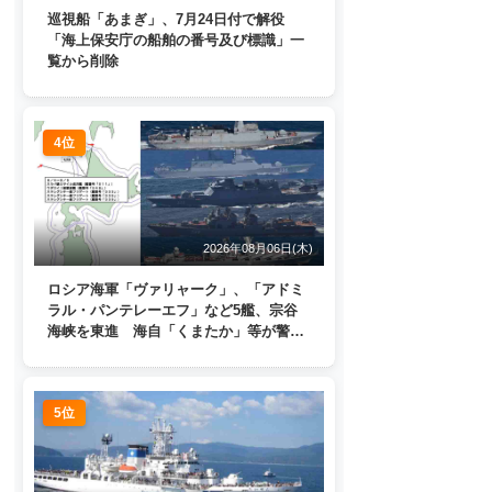
巡視船「あまぎ」、7月24日付で解役
「海上保安庁の船舶の番号及び標識」一
覧から削除
4位
2026年08月06日(木)
ロシア海軍「ヴァリャーク」、「アドミ
ラル・パンテレーエフ」など5艦、宗谷
海峡を東進 海自「くまたか」等が警戒
監視
5位