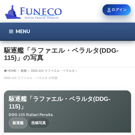
ログイン
MENU
こちら
ユーザー名 / メール
駆逐艦「ラファエル・ペラルタ(DDG-
115)」の写真
パスワード
HOME
»
船舶
»
DDG-115 ラファエル・ペラルタ
»
DDG-115 ラファエル・ペラルタ の写真
ログイン状態を保持
駆逐艦「ラファエル・ペラルタ(DDG-
115)」
DDG-115 Rafael Peralta
新規登録
パスワードを忘れた方
駆逐艦
投稿写真