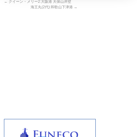
←
クイーン・メリー2:大阪港 天保山岸壁
海王丸(2代):和歌山下津港
→