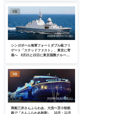
2位
2026年08月07日(金)
シンガポール海軍フォーミダブル級フリ
ゲート「ステッドファスト」、東京に寄
港へ 8月21と22日に東京国際クルーズ
ターミナルで一般公開
3位
2026年08月01日(土)
商船三井さんふらわあ、大洗〜苫小牧航
路で「さんふらわあ秋割」 10月・11月