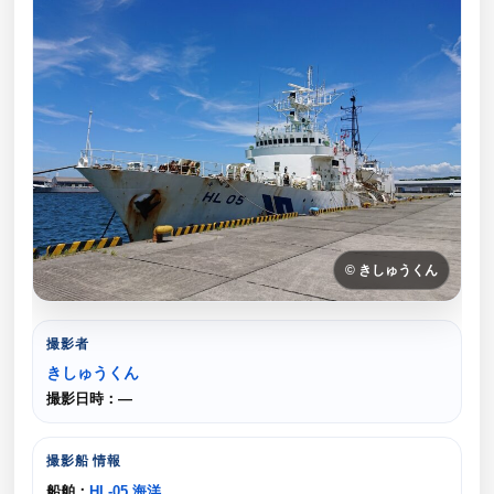
© きしゅうくん
撮影者
きしゅうくん
撮影日時：—
撮影船 情報
船舶：
HL-05 海洋