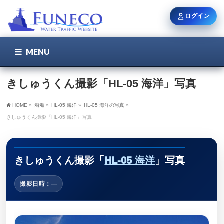
ログイン
MENU
こちら
ユーザー名 / メール
きしゅうくん撮影「HL-05 海洋」写真
HOME
»
船舶
»
HL-05 海洋
»
HL-05 海洋の写真
»
パスワード
きしゅうくん撮影「HL-05 海洋」写真
ログイン状態を保持
きしゅうくん撮影「
HL-05 海洋
」写真
撮影日時：—
新規登録
パスワードを忘れた方