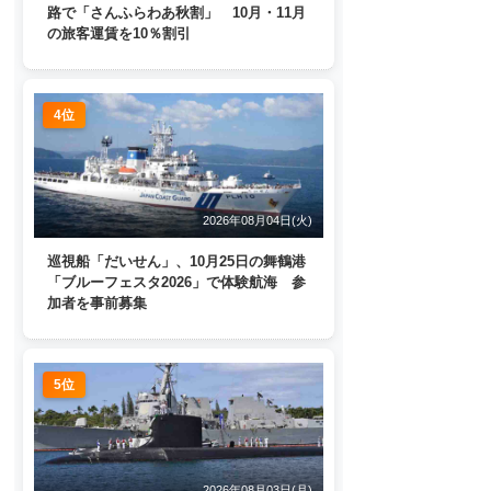
路で「さんふらわあ秋割」 10月・11月
の旅客運賃を10％割引
4位
2026年08月04日(火)
巡視船「だいせん」、10月25日の舞鶴港
「ブルーフェスタ2026」で体験航海 参
加者を事前募集
5位
2026年08月03日(月)