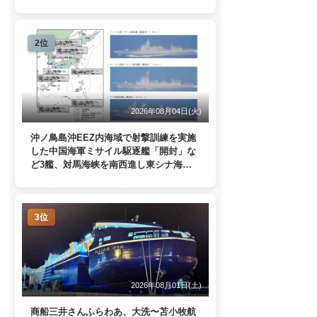
2位
2026年08月04日(火)
沖ノ鳥島沖EEZ内海域で射撃訓練を実施
した中国海軍ミサイル駆逐艦「開封」な
ど3艦、対馬海峡を南西進し東シナ海
へ 日本列島を周回
3位
2026年08月01日(土)
商船三井さんふらわあ、大洗〜苫小牧航