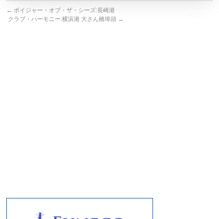
←
ボイジャー・オブ・ザ・シーズ:長崎港
クラブ・ハーモニー:横浜港 大さん橋埠頭
→