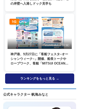
の岸壁へ入港しドック見学も
5位
2026年08月07日(金)
神戸港、9月27日に「客船フェスタ~オー
シャンウィーク~」開催、船長トークや
ロープワーク、客船「MITSUI OCEAN
FUJI」歓送も
ランキングをもっと見る →
公式キャラクター 帆海みなと