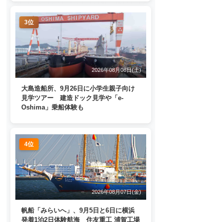
3位
2026年08月08日(土)
大島造船所、9月26日に小学生親子向け
見学ツアー 建造ドック見学や「e-
Oshima」乗船体験も
4位
2026年08月07日(金)
帆船「みらいへ」、9月5日と6日に横浜
発着1泊2日体験航海 住友重工 浦賀工場