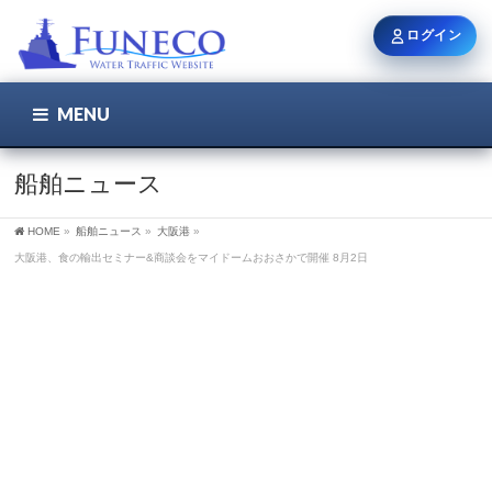
ログイン
MENU
こちら
ユーザー名 / メール
船舶ニュース
HOME
»
船舶ニュース
»
大阪港
»
パスワード
大阪港、食の輸出セミナー&商談会をマイドームおおさかで開催 8月2日
ログイン状態を保持
新規登録
パスワードを忘れた方