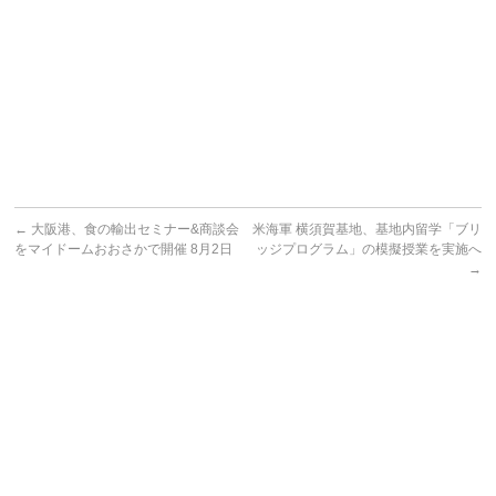
←
大阪港、食の輸出セミナー&商談会
米海軍 横須賀基地、基地内留学「ブリ
をマイドームおおさかで開催 8月2日
ッジプログラム」の模擬授業を実施へ
→