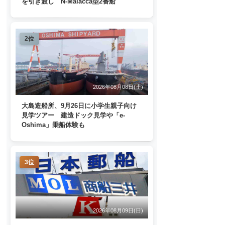
を引き渡し N-Malacca型2番船
2位
2026年08月08日(土)
大島造船所、9月26日に小学生親子向け
見学ツアー 建造ドック見学や「e-
Oshima」乗船体験も
3位
2026年08月09日(日)