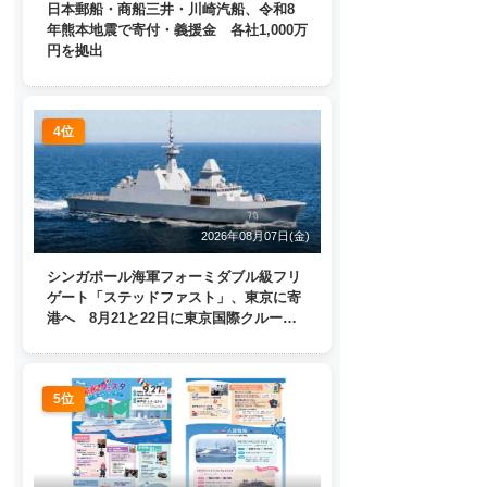
日本郵船・商船三井・川崎汽船、令和8
年熊本地震で寄付・義援金 各社1,000万
円を拠出
4位
2026年08月07日(金)
シンガポール海軍フォーミダブル級フリ
ゲート「ステッドファスト」、東京に寄
港へ 8月21と22日に東京国際クルーズ
ターミナルで一般公開
5位