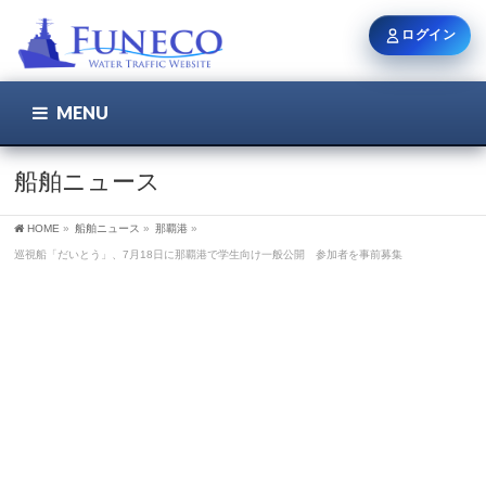
ログイン
MENU
こちら
ユーザー名 / メール
船舶ニュース
HOME
»
船舶ニュース
»
那覇港
»
パスワード
巡視船「だいとう」、7月18日に那覇港で学生向け一般公開 参加者を事前募集
ログイン状態を保持
新規登録
パスワードを忘れた方