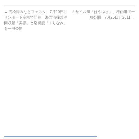
←
高松港みなとフェスタ、7月20日に
ミサイル艇「はやぶさ」、稚内港で一
サンポート高松で開催 海面清掃兼油
般公開 7月25日と26日
→
回収船「美讃」と巡視艇「くりなみ」
を一般公開