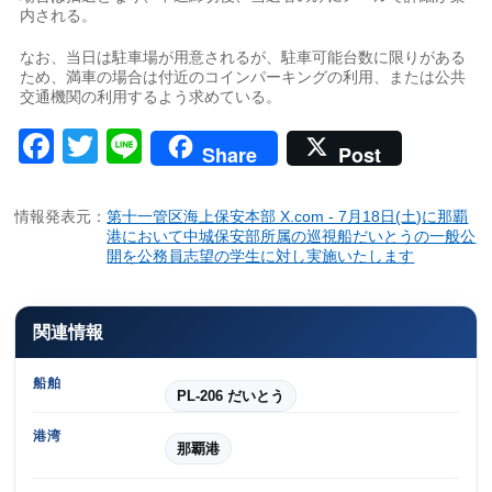
内される。
なお、当日は駐車場が用意されるが、駐車可能台数に限りがある
ため、満車の場合は付近のコインパーキングの利用、または公共
交通機関の利用するよう求めている。
Facebook
Twitter
Line
Share
Post
情報発表元：
第十一管区海上保安本部 X.com - 7月18日(土)に那覇
港において中城保安部所属の巡視船だいとうの一般公
開を公務員志望の学生に対し実施いたします
関連情報
船舶
PL-206 だいとう
港湾
那覇港