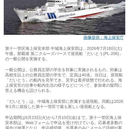
画像提供：海上保安庁
第十一管区海上保安本部 中城海上保安部は、2026年7月18日(土)
午後、那覇港 第二クルーズバースで巡視船「だいとう(PL-206)」
の一般公開を実施する。
一般公開は、公務員志望の学生を対象に実施されるもの。対象は
高校生以上の公務員志望の学生で、定員は40名。当日は、巡視船
「だいとう」の船内を見学でき、見学は着岸状態で行われる。海
上保安官の仕事や船内生活の様子などについて、参加者の疑問に
答える機会も設けられる。
「だいとう」は、中城海上保安部に所属する巡視船。同船は2026
年2月に就役した第十一管区で最も新しい巡視船となる。
申込期間は6月23日(火)から7月10日(金)まで。第十一管区海上保
安本部は、Webフォームで申込を受け付けている。応募者多数の
場合は抽選となり、申込締切後、当選者のみにメールで詳細が案