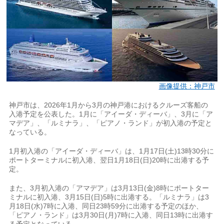
画像提供：神戸市
神戸市は、2026年1月から3月の神戸港におけるクルーズ客船の
入港予定を公表した。1月に「アイーダ・ディーバ」、3月に「ア
マデア」、「ルミナラ」、「ピアノ・ランド」が初入港の予定と
なっている。
1月初入港の「アイーダ・ディーバ」は、1月17日(土)13時30分に
ポートターミナルに初入港、翌日1月18日(日)20時に出港する予
定。
また、3月初入港の「アマデア」は3月13日(金)8時にポートター
ミナルに初入港、3月15日(日)5時に出港する。「ルミナラ」は3
月18日(水)7時に入港、同日23時59分に出港する予定のほか、
「ピアノ・ランド」は3月30日(月)7時に入港、同日13時に出港す
る予定となっている。