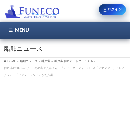
ログイン
MENU
こちら
ユーザー名 / メール
船舶ニュース
HOME
»
船舶ニュース
»
神戸港
»
神戸港 神戸ポートターミナル
»
パスワード
神戸港の2026年1月〜3月の客船入港予定 「アイーダ・ディーバ」や「アマデア」、「ルミ
ナラ」、「ピアノ・ランド」が初入港
ログイン状態を保持
新規登録
パスワードを忘れた方