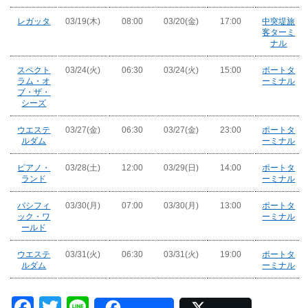
レガッタ
03/19(木)
08:00
03/20(金)
17:00
中突堤旅
客ターミ
ナル
スペクト
03/24(火)
06:30
03/24(火)
15:00
ポートタ
ラム・オ
ーミナル
ブ・ザ・
シーズ
ウエステ
03/27(金)
06:30
03/27(金)
23:00
ポートタ
ルダム
ーミナル
ピアノ・
03/28(土)
12:00
03/29(日)
14:00
ポートタ
ランド
ーミナル
パシフィ
03/30(月)
07:00
03/30(月)
13:00
ポートタ
ック・ワ
ーミナル
ールド
ウエステ
03/31(火)
06:30
03/31(火)
19:00
ポートタ
ルダム
ーミナル
Facebook
Twitter
Line