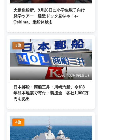
大島造船所、9月26日に小学生親子向け
見学ツアー 建造ドック見学や「e-
Oshima」乗船体験も
3位
2026年08月09日(日)
日本郵船・商船三井・川崎汽船、令和8
年熊本地震で寄付・義援金 各社1,000万
円を拠出
4位