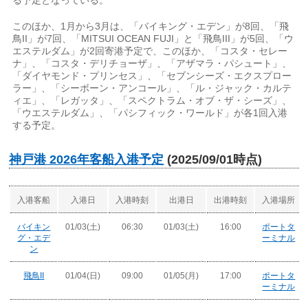
このほか、1月から3月は、「バイキング・エデン」が8回、「飛
鳥II」が7回、「MITSUI OCEAN FUJI」と「飛鳥III」が5回、「ウ
エステルダム」が2回寄港予定で、このほか、「コスタ・セレー
ナ」、「コスタ・デリチョーザ」、「アザマラ・パシュート」、
「ダイヤモンド・プリンセス」、「セブンシーズ・エクスプロー
ラー」、「シーボーン・アンコール」、「ル・ジャック・カルテ
ィエ」、「レガッタ」、「スペクトラム・オブ・ザ・シーズ」、
「ウエステルダム」、「パシフィック・ワールド」が各1回入港
する予定。
神戸港 2026年客船入港予定
(2025/09/01時点)
入港客船
入港日
入港時刻
出港日
出港時刻
入港場所
バイキン
01/03(土)
06:30
01/03(土)
16:00
ポートタ
グ・エデ
ーミナル
ン
飛鳥II
01/04(日)
09:00
01/05(月)
17:00
ポートタ
ーミナル