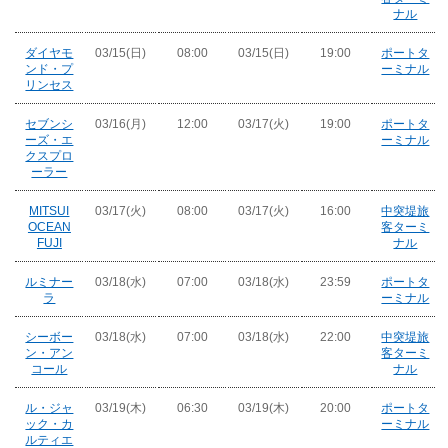
ナル
ダイヤモ
03/15(日)
08:00
03/15(日)
19:00
ポートタ
ンド・プ
ーミナル
リンセス
セブンシ
03/16(月)
12:00
03/17(火)
19:00
ポートタ
ーズ・エ
ーミナル
クスプロ
ーラー
MITSUI
03/17(火)
08:00
03/17(火)
16:00
中突堤旅
OCEAN
客ターミ
FUJI
ナル
ルミナー
03/18(水)
07:00
03/18(水)
23:59
ポートタ
ラ
ーミナル
シーボー
03/18(水)
07:00
03/18(水)
22:00
中突堤旅
ン・アン
客ターミ
コール
ナル
ル・ジャ
03/19(木)
06:30
03/19(木)
20:00
ポートタ
ック・カ
ーミナル
ルティエ