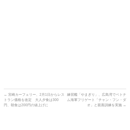
←
宮崎カーフェリー、2月1日からレス
練習艦「やまぎり」、広島湾でベトナ
トラン価格を改定 大人夕食は300
ム海軍フリゲート「チャン・フン・ダ
円、朝食は200円の値上げに
オ」と親善訓練を実施
→