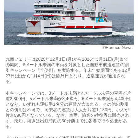
©Funeco News
九商フェリーは2025年12月1日(月)から2026年3月31日(月)まで
の期間、6メートル未満の車両を対象とした自動車航送運賃の割
引キャンペーン「全便割」を実施する。年末年始期間である12月
27日(土)から1月4日(日)は除外日となり、通常運賃が適用され
る。
本キャンペーンでは、3メートル未満と4メートル未満の車両が片
道2,800円、5メートル未満が3,400円、6メートル未満が4,400円
となり、いずれも運転手1名分の運賃が含まれる。その他の割引
との併用は不可で、同乗者の運賃は大人が片道1,180円、小人が
片道590円となっている。なお、車両、旅客の往復券は販売され
ず、乗船手続きは出航時刻の30分前までに各港で行う必要があ
る。
インターネット予約については割引運賃が反映されないため、当