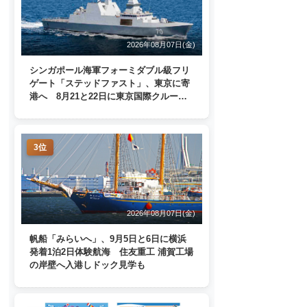
2026年08月07日(金)
シンガポール海軍フォーミダブル級フリ
ゲート「ステッドファスト」、東京に寄
港へ 8月21と22日に東京国際クルーズ
ターミナルで一般公開
3位
2026年08月07日(金)
帆船「みらいへ」、9月5日と6日に横浜
発着1泊2日体験航海 住友重工 浦賀工場
の岸壁へ入港しドック見学も