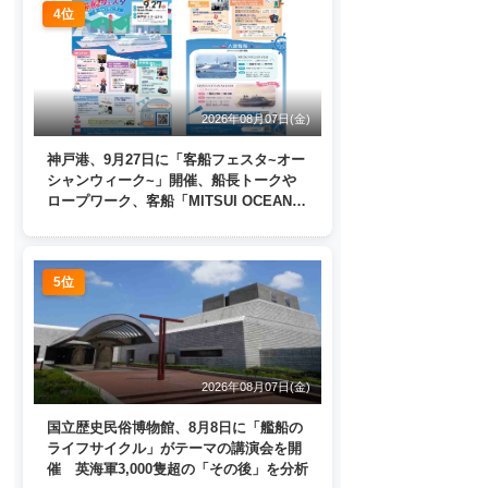
4位
2026年08月07日(金)
神戸港、9月27日に「客船フェスタ~オー
シャンウィーク~」開催、船長トークや
ロープワーク、客船「MITSUI OCEAN
FUJI」歓送も
5位
2026年08月07日(金)
国立歴史民俗博物館、8月8日に「艦船の
ライフサイクル」がテーマの講演会を開
催 英海軍3,000隻超の「その後」を分析