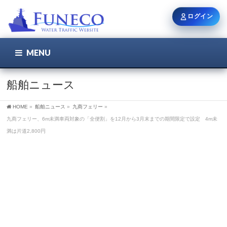
ログイン
MENU
こちら
ユーザー名 / メール
船舶ニュース
HOME
»
船舶ニュース
»
九商フェリー
»
パスワード
九商フェリー、6m未満車両対象の「全便割」を12月から3月末までの期間限定で設定 4m未
満は片道2,800円
ログイン状態を保持
新規登録
パスワードを忘れた方