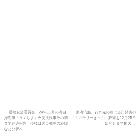
←
運輸安全委員会、24年11月の海自
東海汽船、行き先の島は当日発表の
掃海艇「うくしま」火災沈没事故の調
「ミステリーきっぷ」販売を12月25日
査で経過報告 今後は火災発生の経緯
出発分まで拡大
→
など分析へ