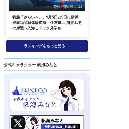
2026年08月07日(金)
帆船「みらいへ」、9月5日と6日に横浜
発着1泊2日体験航海 住友重工 浦賀工場
の岸壁へ入港しドック見学も
ランキングをもっと見る →
公式キャラクター 帆海みなと