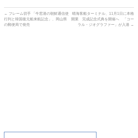
←
フレーム切手 「牛窓港の朝鮮通信使
晴海客船ターミナル、11月1日に本格
行列と韓国復元船来航記念」、岡山県
開業 完成記念式典を開催へ 「コー
の郵便局で発売
ラル・ジオグラファー」が入港
→