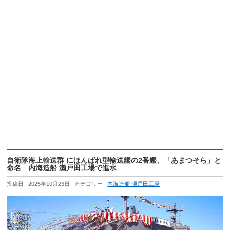
自衛隊海上輸送群 にほんばれ型輸送艦の2番艦、「あまつそら」と
命名 内海造船 瀬戸田工場で進水
投稿日 : 2025年10月23日
カテゴリー :
内海造船 瀬戸田工場