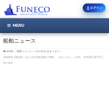
ログイン
MENU
こちら
ユーザー名 / メール
船舶ニュース
HOME
»
船舶ニュース
»
LCU-4152 あまつそら
»
パスワード
自衛隊海上輸送群 にほんばれ型輸送艦の2番艦、「あまつそら」と命名 内海造船 瀬戸田工
場で進水
ログイン状態を保持
新規登録
パスワードを忘れた方