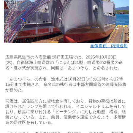
画像提供：内海造船
広島県尾道市の内海造船 瀬戸田工場では、2025年10月23日
(木)、自衛隊海上輸送群の「にほんばれ型」輸送艦の2番艦の命
名・進水式が実施され、同艦は「あまつそら」と命名された。
「あまつそら」の命名・進水式は10月23日(木)の12時から12時
15分まで実施され、命名式の執行者は中部方面総監の遠藤充陸将
が務めた。
同艦は、居住区前方に貨物倉を有しており、貨物の荷役は船首に
設けられたランプを通じて行われる。イニシャルトリムを有して
おり、砂浜に乗り付ける「ビーチング」に則した船型、構造、艤
装となっている。また、乗員、便乗者を運送できるよう、多層構
造の居住区を有している。