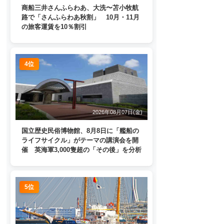
商船三井さんふらわあ、大洗〜苫小牧航
路で「さんふらわあ秋割」 10月・11月
の旅客運賃を10％割引
4位
2026年08月07日(金)
国立歴史民俗博物館、8月8日に「艦船の
ライフサイクル」がテーマの講演会を開
催 英海軍3,000隻超の「その後」を分析
5位