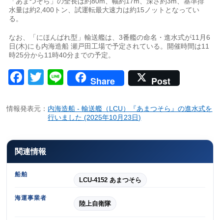
「あまつそら」の全長は約80m、幅約17m、深さ約3m、基準排
水量は約2,400トン、試運転最大速力は約15ノットとなってい
る。
なお、「にほんばれ型」輸送艦は、3番艦の命名・進水式が11月6
日(木)にも内海造船 瀬戸田工場で予定されている。開催時間は11
時25分から11時40分までの予定。
Facebook
Twitter
Line
Share
Post
情報発表元：
内海造船 - 輸送艦（LCU）『あまつそら』の進水式を
行いました (2025年10月23日)
関連情報
船舶
LCU-4152 あまつそら
海運事業者
陸上自衛隊