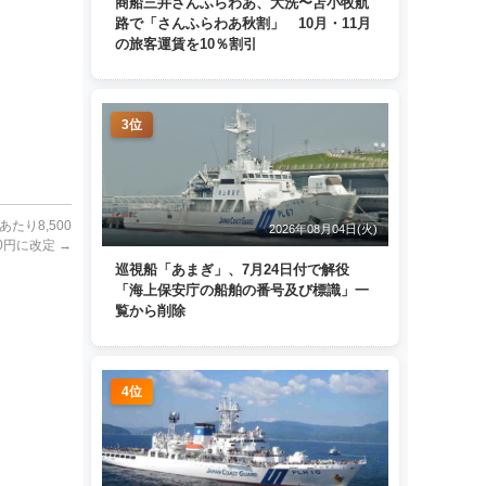
商船三井さんふらわあ、大洗〜苫小牧航
路で「さんふらわあ秋割」 10月・11月
の旅客運賃を10％割引
3位
たり8,500
2026年08月04日(火)
00円に改定
→
巡視船「あまぎ」、7月24日付で解役
「海上保安庁の船舶の番号及び標識」一
覧から削除
4位