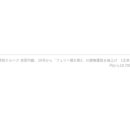
特別クルーズ
折田汽船、10月から「フェリー屋久島2」の貨物運賃を値上げ 1立米あ
円から10,7