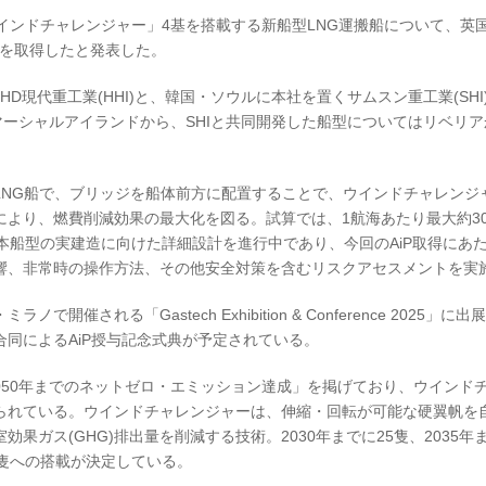
「ウインドチャレンジャー」4基を搭載する新船型LNG運搬船について、英
：AiP)を取得したと発表した。
D現代重工業(HHI)と、韓国・ソウルに本社を置くサムスン重工業(SHI
マーシャルアイランドから、SHIと共同開発した船型についてはリベリ
型LNG船で、ブリッジを船体前方に配置することで、ウインドチャレンジ
より、燃費削減効果の最大化を図る。試算では、1航海あたり最大約3
は本船型の実建造に向けた詳細設計を進行中であり、今回のAiP取得にあ
響、非常時の操作方法、その他安全対策を含むリスクアセスメントを実
で開催される「Gastech Exhibition & Conference 2025」に
同によるAiP授与記念式典が予定されている。
2050年までのネットゼロ・エミッション達成」を掲げており、ウインド
られている。ウインドチャレンジャーは、伸縮・回転が可能な硬翼帆を
ガス(GHG)排出量を削減する技術。2030年までに25隻、2035年ま
隻への搭載が決定している。