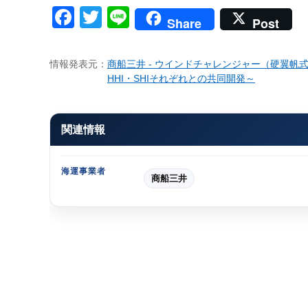
Facebook
Twitter
Line
Share
Post
情報発表元：
商船三井 - ウインドチャレンジャー（硬翼帆
HHI・SHIそれぞれとの共同開発～
関連情報
海運事業者
商船三井