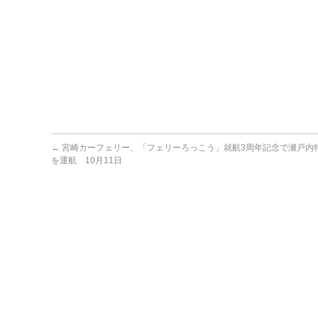
←
宮崎カーフェリー、「フェリーろっこう」就航3周年記念で瀬戸内
を運航 10月11日