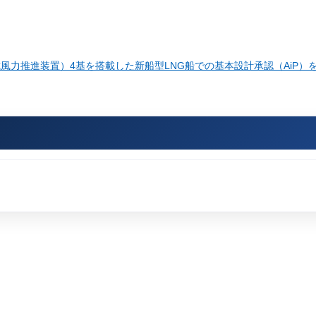
式風力推進装置）4基を搭載した新船型LNG船での基本設計承認（AiP）を