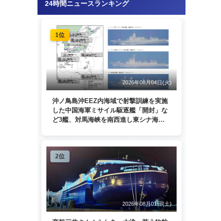
24時間ニュースランキング
1位
2026年08月04日(火)
沖ノ鳥島沖EEZ内海域で射撃訓練を実施
した中国海軍ミサイル駆逐艦「開封」な
ど3艦、対馬海峡を南西進し東シナ海
へ 日本列島を周回
2位
2026年08月01日(土)