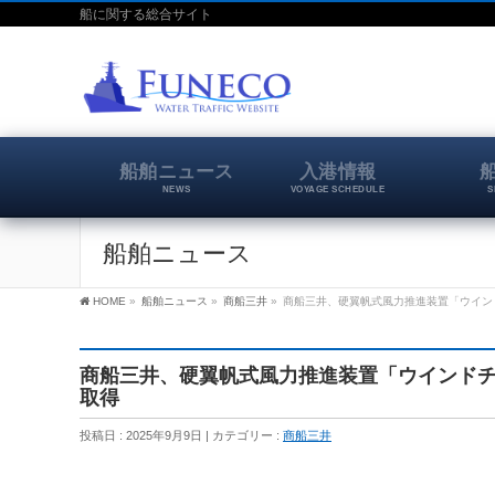
船に関する総合サイト
船舶ニュース
入港情報
NEWS
VOYAGE SCHEDULE
S
船舶ニュース
HOME
»
船舶ニュース
»
商船三井
»
商船三井、硬翼帆式風力推進装置「ウイン
商船三井、硬翼帆式風力推進装置「ウインドチ
取得
投稿日 : 2025年9月9日
カテゴリー :
商船三井