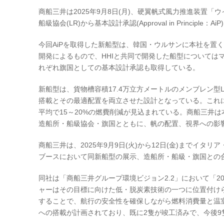
商船三井は2025年9月8日(月)、硬翼帆式風力推進装置
船級協会(LR)から基本設計承認(Approval in Principle
今回AiPを取得した新船型は、韓国・ウルサンに本社を置くH
開発によるもので、HHIと共同で開発した船型については
れぞれ旗国としての基本設計承認も取得している。
新船型は、貨物槽容積17.4万立方メートルのメンブレン
搭載とその最適配置を両立させた設計となっている。これに
平均で15～20%の燃費削減が見込まれている。商船三井
造船所・船級協会・旗国とともに、帆の配置、視界への影
商船三井は、2025年9月9日(火)から12日(金)までイタリア・ミラノ
ブースにおいて同新船型の展示、造船所・船級・旗国との合
同社は「商船三井グループ環境ビジョン2.2」において「
ャーはその目標に向けた低・脱炭素技術の一つに位置付け
することで、航行の安全性を確保しながら燃料消費量と温室効果
への搭載が計画されており、既に2隻が竣工済みで、今後9