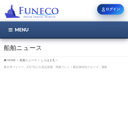
ログイン
MENU
こちら
ユーザー名 / メール
船舶ニュース
HOME
»
船舶ニュース
»
しらはま丸
»
パスワード
東京湾フェリー、9月7日に久里浜発着「黒船でいく！横浜港特別クルーズ」運航
ログイン状態を保持
新規登録
パスワードを忘れた方