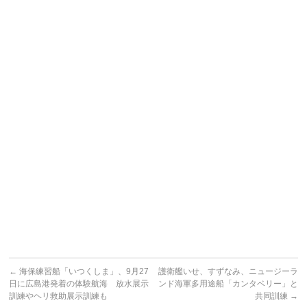
←
海保練習船「いつくしま」、9月27
護衛艦いせ、すずなみ、ニュージーラ
日に広島港発着の体験航海 放水展示
ンド海軍多用途船「カンタベリー」と
訓練やヘリ救助展示訓練も
共同訓練
→