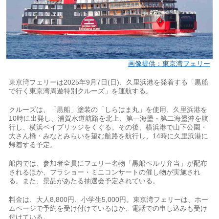
画像提供：東京湾フェリー
東京湾フェリーは2025年9月7日(日)、久里浜港を発着する「黒船
で行く東京湾周遊特別クルーズ」を運航する。
クルーズは、「黒船」塗装の「しらはま丸」を使用、久里浜港を
10時に出発し、浦賀水道航路を北上、第一海堡・第二海堡沖を航
行し、横浜ベイブリッジをくぐる。その後、横浜港で山下公園・
大さん橋・みなとみらいを望む航路を航行し、14時に久里浜港に
帰着する予定。
船内では、参加者全員にフェリー名物「黒船ペルリ弁当」が配布
されるほか、フラショー・ミニコンサートの催し物が実施され
る。また、景品があたる抽選会予定されている。
料金は、大人8,800円、小学生5,000円。東京湾フェリーは、ホー
ムページで予約を受け付けているほか、電話での申し込みも受け
付けている。