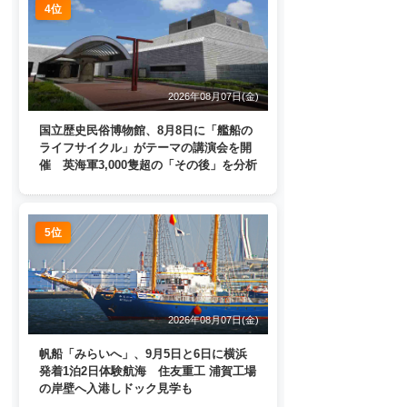
4位
2026年08月07日(金)
国立歴史民俗博物館、8月8日に「艦船の
ライフサイクル」がテーマの講演会を開
催 英海軍3,000隻超の「その後」を分析
5位
2026年08月07日(金)
帆船「みらいへ」、9月5日と6日に横浜
発着1泊2日体験航海 住友重工 浦賀工場
の岸壁へ入港しドック見学も