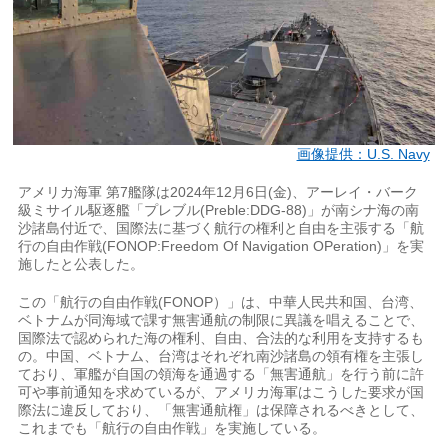
画像提供：U.S. Navy
アメリカ海軍 第7艦隊は2024年12月6日(金)、アーレイ・バーク
級ミサイル駆逐艦「プレブル(Preble:DDG-88)」が南シナ海の南
沙諸島付近で、国際法に基づく航行の権利と自由を主張する「航
行の自由作戦(FONOP:Freedom Of Navigation OPeration)」を実
施したと公表した。
この「航行の自由作戦(FONOP）」は、中華人民共和国、台湾、
ベトナムが同海域で課す無害通航の制限に異議を唱えることで、
国際法で認められた海の権利、自由、合法的な利用を支持するも
の。中国、ベトナム、台湾はそれぞれ南沙諸島の領有権を主張し
ており、軍艦が自国の領海を通過する「無害通航」を行う前に許
可や事前通知を求めているが、アメリカ海軍はこうした要求が国
際法に違反しており、「無害通航権」は保障されるべきとして、
これまでも「航行の自由作戦」を実施している。