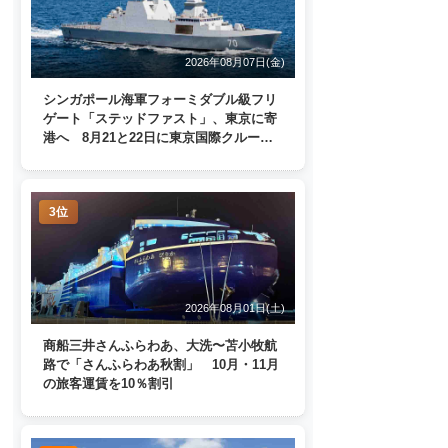
2026年08月07日(金)
シンガポール海軍フォーミダブル級フリ
ゲート「ステッドファスト」、東京に寄
港へ 8月21と22日に東京国際クルーズ
ターミナルで一般公開
3位
2026年08月01日(土)
商船三井さんふらわあ、大洗〜苫小牧航
路で「さんふらわあ秋割」 10月・11月
の旅客運賃を10％割引