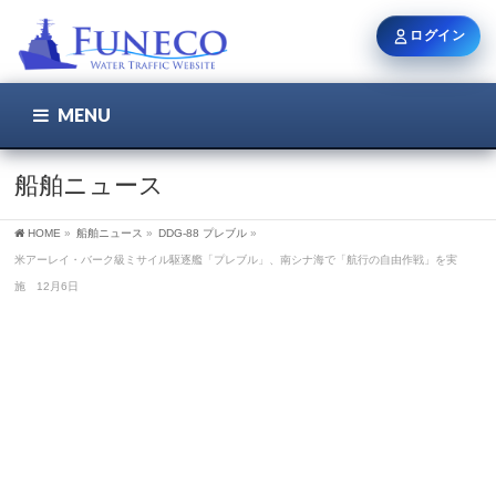
ログイン
MENU
こちら
ユーザー名 / メール
船舶ニュース
HOME
»
船舶ニュース
»
DDG-88 プレブル
»
パスワード
米アーレイ・バーク級ミサイル駆逐艦「プレブル」、南シナ海で「航行の自由作戦」を実
施 12月6日
ログイン状態を保持
新規登録
パスワードを忘れた方