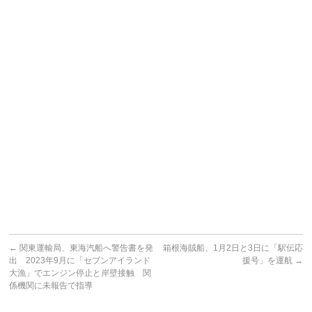
←
関東運輸局、東海汽船へ警告書を発
箱根海賊船、1月2日と3日に「駅伝応
出 2023年9月に「セブンアイランド
援号」を運航
→
大漁」でエンジン停止と岸壁接触 関
係機関に未報告で指導