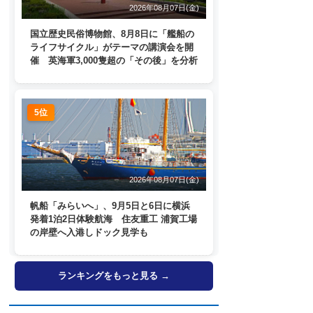
2026年08月07日(金)
国立歴史民俗博物館、8月8日に「艦船の
ライフサイクル」がテーマの講演会を開
催 英海軍3,000隻超の「その後」を分析
5位
2026年08月07日(金)
帆船「みらいへ」、9月5日と6日に横浜
発着1泊2日体験航海 住友重工 浦賀工場
の岸壁へ入港しドック見学も
ランキングをもっと見る →