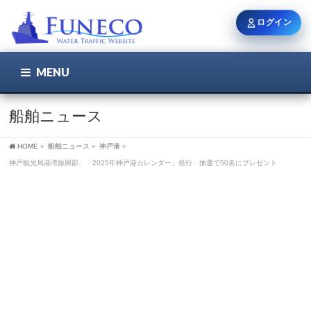
ログイン
MENU
こちら
ユーザー名 / メール
船舶ニュース
HOME
»
船舶ニュース
»
神戸港
»
パスワード
神戸観光局港湾振興部、「2025年神戸港カレンダー」発行 抽選で50名にプレゼント
ログイン状態を保持
新規登録
パスワードを忘れた方