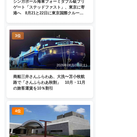
シンガポール海軍フォーミダブル級フリ
ゲート「ステッドファスト」、東京に寄
港へ 8月21と22日に東京国際クルーズ
ターミナルで一般公開
3位
2026年08月01日(土)
商船三井さんふらわあ、大洗〜苫小牧航
路で「さんふらわあ秋割」 10月・11月
の旅客運賃を10％割引
4位