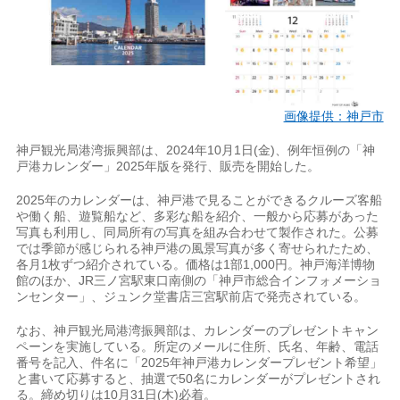
画像提供：神戸市
神戸観光局港湾振興部は、2024年10月1日(金)、例年恒例の「神
戸港カレンダー」2025年版を発行、販売を開始した。
2025年のカレンダーは、神戸港で見ることができるクルーズ客船
や働く船、遊覧船など、多彩な船を紹介、一般から応募があった
写真も利用し、同局所有の写真を組み合わせて製作された。公募
では季節が感じられる神戸港の風景写真が多く寄せられたため、
各月1枚ずつ紹介されている。価格は1部1,000円。神戸海洋博物
館のほか、JR三ノ宮駅東口南側の「神戸市総合インフォメーショ
ンセンター」、ジュンク堂書店三宮駅前店で発売されている。
なお、神戸観光局港湾振興部は、カレンダーのプレゼントキャン
ペーンを実施している。所定のメールに住所、氏名、年齢、電話
番号を記入、件名に「2025年神戸港カレンダープレゼント希望」
と書いて応募すると、抽選で50名にカレンダーがプレゼントされ
る。締め切りは10月31日(木)必着。