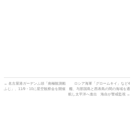
←
名古屋港ガーデンふ頭「南極観測船
ロシア海軍「グロームキイ」など4
ふじ」、11/9・10に星空観察会を開催
艦、与那国島と西表島の間の海域を通
航し太平洋へ進出 海自が警戒監視
→