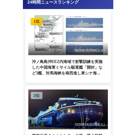
24時間ニュースランキング
1位
2026年08月04日(火)
沖ノ鳥島沖EEZ内海域で射撃訓練を実施
した中国海軍ミサイル駆逐艦「開封」な
ど3艦、対馬海峡を南西進し東シナ海
へ 日本列島を周回
2位
2026年08月01日(土)