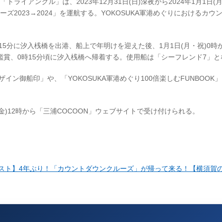
ライアングル」は、2023年12月31日(日)深夜から2024年1月1日(
ズ2023→2024」を運航する。YOKOSUKA軍港めぐりにおけるカウ
時15分に汐入桟橋を出港、船上で年明けを迎えた後、1月1日(月・祝)0時
賞、0時15分頃に汐入桟橋へ帰着する。使用船は「シーフレンド7」と
イン御船印」や、「YOKOSUKA軍港めぐり100倍楽しむFUNBOOK
日(金)12時から「三浦COCOON」ウェブサイトで受け付けられる。
念企画ラスト】4年ぶり！「カウントダウンクルーズ」が帰って来る！【横須賀