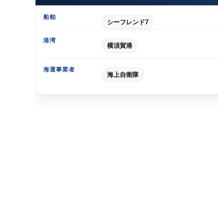
船舶
シーフレンド7
港湾
横須賀港
海運事業者
海上自衛隊