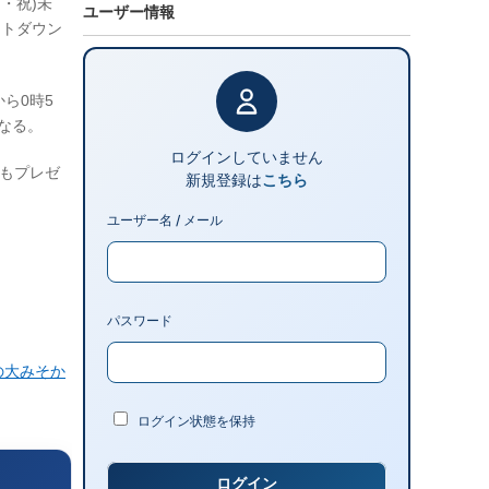
月・祝)未
ユーザー情報
ントダウン
から0時5
なる。
ログインしていません
」もプレゼ
新規登録は
こちら
ユーザー名 / メール
パスワード
の大みそか
ログイン状態を保持