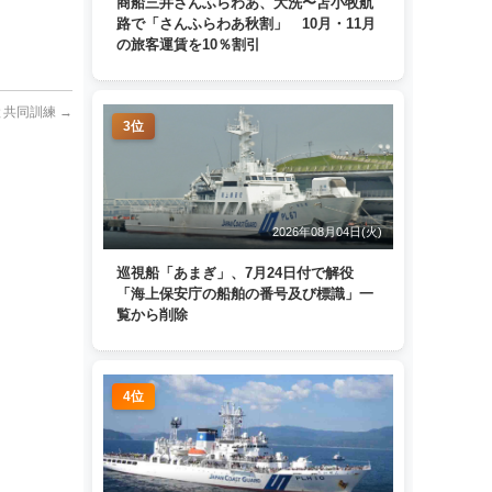
商船三井さんふらわあ、大洗〜苫小牧航
路で「さんふらわあ秋割」 10月・11月
の旅客運賃を10％割引
と共同訓練
→
3位
2026年08月04日(火)
巡視船「あまぎ」、7月24日付で解役
「海上保安庁の船舶の番号及び標識」一
覧から削除
4位