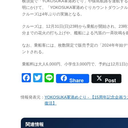
横須賀で「YOKOSUKA軍港めぐり」や猿島航路を運航する「ト
明にかけて、「YOKOSUKA軍港めぐりカウントダウンクルー
クルーズは4年ぶりの実施となる。
クルーズは、12月31日(日)23時から乗船が開始され、23
分までの花火の打ち上げや、艦船による汽笛の一斉吹鳴を鑑
なお、乗船客には、枚数限定で販売予定の「2024年年始デザ
ントされる。
乗船料は大人6,000円、小学生3,000円で、予約は12月1
Facebook
Twitter
Line
Share
Post
情報発表元：
YOKOSUKA軍港めぐり - 【15周年記
復活】
関連情報