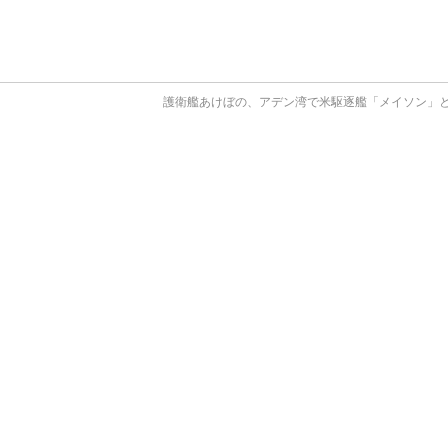
護衛艦あけぼの、アデン湾で米駆逐艦「メイソン」