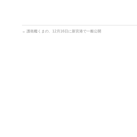
←
護衛艦くまの、12月16日に新宮港で一般公開