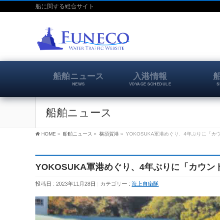
船に関する総合サイト
船舶ニュース
入港情報
NEWS
VOYAGE SCHEDULE
S
船舶ニュース
HOME
»
船舶ニュース
»
横須賀港
»
YOKOSUKA軍港めぐり、4年ぶりに「カ
YOKOSUKA軍港めぐり、4年ぶりに「カウン
投稿日 : 2023年11月28日
カテゴリー :
海上自衛隊