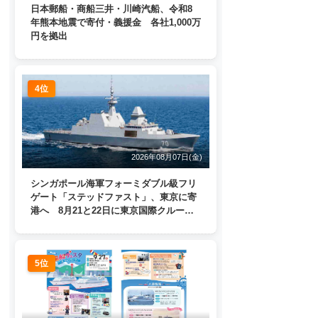
日本郵船・商船三井・川崎汽船、令和8
年熊本地震で寄付・義援金 各社1,000万
円を拠出
4位
2026年08月07日(金)
シンガポール海軍フォーミダブル級フリ
ゲート「ステッドファスト」、東京に寄
港へ 8月21と22日に東京国際クルーズ
ターミナルで一般公開
5位