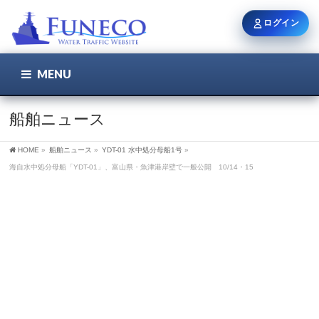
ログイン
MENU
こちら
ユーザー名 / メール
船舶ニュース
HOME
»
船舶ニュース
»
YDT-01 水中処分母船1号
»
パスワード
海自水中処分母船「YDT-01」、富山県・魚津港岸壁で一般公開 10/14・15
ログイン状態を保持
新規登録
パスワードを忘れた方