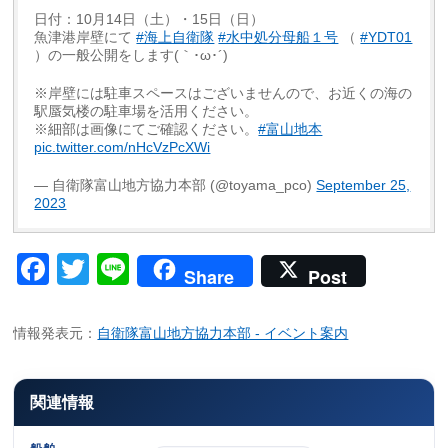
日付：10月14日（土）・15日（日）
魚津港岸壁にて
#海上自衛隊
#水中処分母船１号
（
#YDT01
）の一般公開をします(｀･ω･´)ゞ
※岸壁には駐車スペースはございませんので、お近くの海の
駅蜃気楼の駐車場を活用ください。
※細部は画像にてご確認ください。
#富山地本
pic.twitter.com/nHcVzPcXWi
— 自衛隊富山地方協力本部 (@toyama_pco)
September 25,
2023
Facebook
Twitter
Line
Share
Post
情報発表元：
自衛隊富山地方協力本部 - イベント案内
関連情報