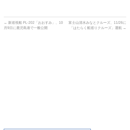
←
新巡視船 PL-202「おおすみ」、10
富士山清水みなとクルーズ、11/26に
月9日に鹿児島港で一般公開
「はたらく船巡りクルーズ」運航
→