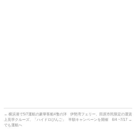
←
横浜港で5/7運航の豪華客船4隻の洋
伊勢湾フェリー、田原市民限定の運賃
上見学クルーズ、「ハイドロびんご」
半額キャンペーンを開催 6/4 ~7/17
→
でも運航へ