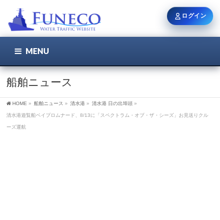
ログイン
MENU
こちら
ユーザー名 / メール
船舶ニュース
HOME
»
船舶ニュース
»
清水港
»
清水港 日の出埠頭
»
パスワード
清水港遊覧船ベイプロムナード、8/13に「スペクトラム・オブ・ザ・シーズ」お見送りクル
ーズ運航
ログイン状態を保持
新規登録
パスワードを忘れた方