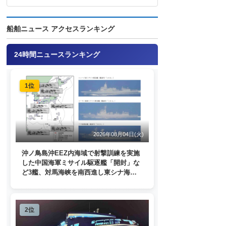
船舶ニュース アクセスランキング
24時間ニュースランキング
1位
2026年08月04日(火)
沖ノ鳥島沖EEZ内海域で射撃訓練を実施
した中国海軍ミサイル駆逐艦「開封」な
ど3艦、対馬海峡を南西進し東シナ海
へ 日本列島を周回
2位