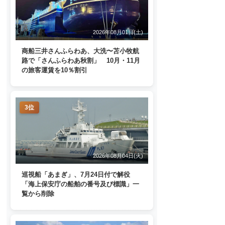
2026年08月01日(土)
商船三井さんふらわあ、大洗〜苫小牧航
路で「さんふらわあ秋割」 10月・11月
の旅客運賃を10％割引
3位
2026年08月04日(火)
巡視船「あまぎ」、7月24日付で解役
「海上保安庁の船舶の番号及び標識」一
覧から削除