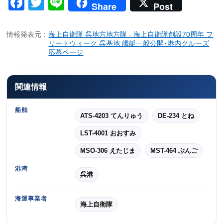
Facebook
Twitter
Line
Share
Post
情報発表元：
海上自衛隊 呉地方地方隊 - 海上自衛隊創設70周年 フ
リートウィーク 呉基地 艦艇一般公開･港内クルーズ
応募ページ
関連情報
船舶
ATS-4203 てんりゅう
DE-234 とね
LST-4001 おおすみ
MSO-306 えたじま
MST-464 ぶんご
港湾
呉港
海運事業者
海上自衛隊