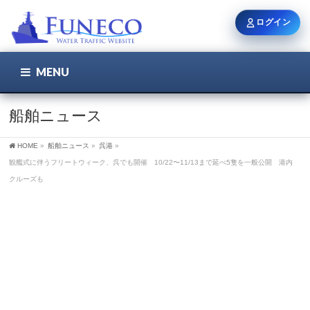
ログイン
MENU
こちら
ユーザー名 / メール
船舶ニュース
HOME
»
船舶ニュース
»
呉港
»
パスワード
観艦式に伴うフリートウィーク、呉でも開催 10/22〜11/13まで延べ5隻を一般公開 港内
クルーズも
ログイン状態を保持
新規登録
パスワードを忘れた方