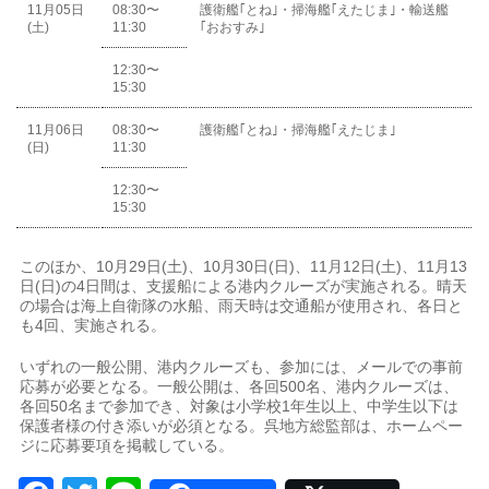
11月05日
08:30〜
護衛艦｢とね｣・掃海艦｢えたじま｣・輸送艦
(土)
11:30
｢おおすみ｣
12:30〜
15:30
11月06日
08:30〜
護衛艦｢とね｣・掃海艦｢えたじま｣
(日)
11:30
12:30〜
15:30
このほか、10月29日(土)、10月30日(日)、11月12日(土)、11月13
日(日)の4日間は、支援船による港内クルーズが実施される。晴天
の場合は海上自衛隊の水船、雨天時は交通船が使用され、各日と
も4回、実施される。
いずれの一般公開、港内クルーズも、参加には、メールでの事前
応募が必要となる。一般公開は、各回500名、港内クルーズは、
各回50名まで参加でき、対象は小学校1年生以上、中学生以下は
保護者様の付き添いが必須となる。呉地方総監部は、ホームペー
ジに応募要項を掲載している。