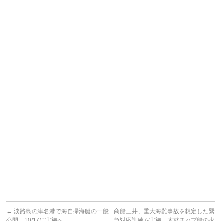
←
淡路島の津名港で海自掃海艇の一般
商船三井、重大海難事故を想定した緊
公開 10/17に実施へ
急対応訓練を実施 木材チップ船の火