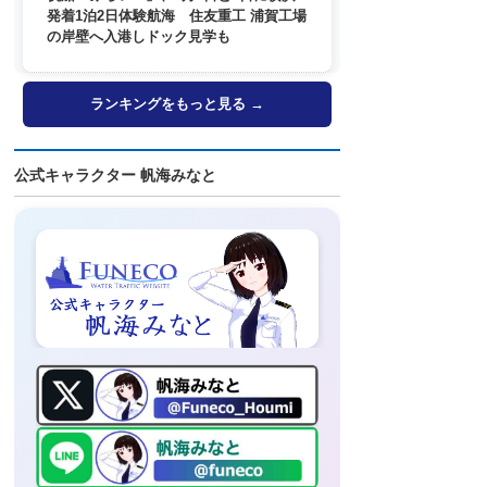
発着1泊2日体験航海 住友重工 浦賀工場
の岸壁へ入港しドック見学も
ランキングをもっと見る →
公式キャラクター 帆海みなと