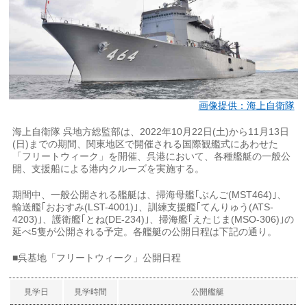
画像提供：海上自衛隊
海上自衛隊 呉地方総監部は、2022年10月22日(土)から11月13日
(日)までの期間、関東地区で開催される国際観艦式にあわせた
「フリートウィーク」を開催、呉港において、各種艦艇の一般公
開、支援船による港内クルーズを実施する。
期間中、一般公開される艦艇は、掃海母艦｢ぶんご(MST464)｣、
輸送艦｢おおすみ(LST-4001)｣、訓練支援艦｢てんりゅう(ATS-
4203)｣、護衛艦｢とね(DE-234)｣、掃海艦｢えたじま(MSO-306)｣の
延べ5隻が公開される予定。各艦艇の公開日程は下記の通り。
■呉基地「フリートウィーク」公開日程
見学日
見学時間
公開艦艇