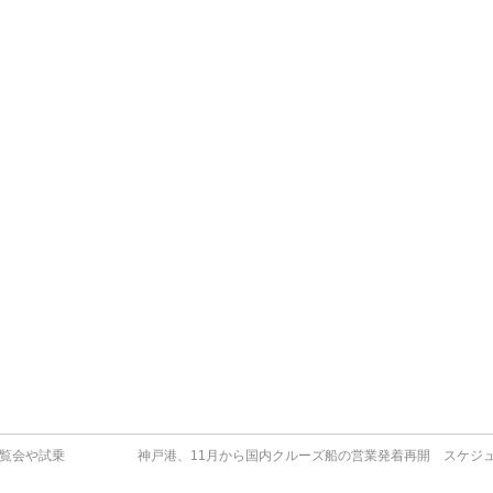
内覧会や試乗
神戸港、11月から国内クルーズ船の営業発着再開 スケジ