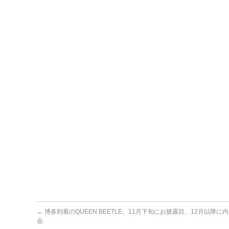
←
博多到着のQUEEN BEETLE、11月下旬にお披露目、12月以降に
会