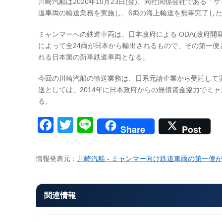
川崎汽船は2020年10月23日(金)、同社関係会社である「ケイ
道車両の輸送業務を実施し、6両の海上輸送を無事完了し
ミャンマーへの鉄道車両は、日本政府による ODA(政府開
によって全24両が日本から輸出されるもので、その第一便
れる日本製の新車鉄道車両となる。
今回の川崎汽船の輸送業務は、日系元請企業から受託して
送としては、2014年に日本政府からの無償資金協力でミ
る。
Facebook
Twitter
Line
Share
Post
情報発表元：
川崎汽船 - ミャンマー向け鉄道車両の第一便
関連情報