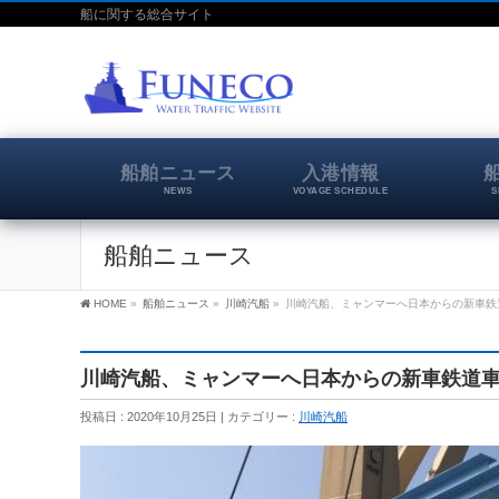
船に関する総合サイト
船舶ニュース
入港情報
NEWS
VOYAGE SCHEDULE
S
船舶ニュース
HOME
»
船舶ニュース
»
川崎汽船
»
川崎汽船、ミャンマーへ日本からの新車鉄
川崎汽船、ミャンマーへ日本からの新車鉄道
投稿日 : 2020年10月25日
カテゴリー :
川崎汽船