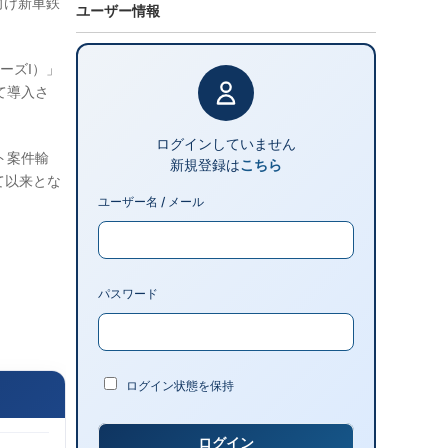
ー向け新車鉄
ユーザー情報
ーズI）」
て導入さ
ログインしていません
ト案件輸
新規登録は
こちら
て以来とな
ユーザー名 / メール
パスワード
ログイン状態を保持