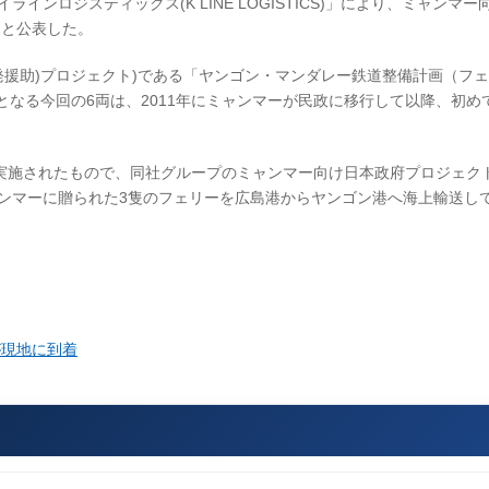
ラインロジスティックス(K LINE LOGISTICS)」により、ミャンマ
たと公表した。
発援助)プロジェクト)である「ヤンゴン・マンダレー鉄道整備計画（フェ
となる今回の6両は、2011年にミャンマーが民政に移行して以降、初め
実施されたもので、同社グループのミャンマー向け日本政府プロジェク
ャンマーに贈られた3隻のフェリーを広島港からヤンゴン港へ海上輸送し
が現地に到着