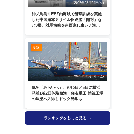
2026年08月04日(火)
沖ノ鳥島沖EEZ内海域で射撃訓練を実施
した中国海軍ミサイル駆逐艦「開封」な
ど3艦、対馬海峡を南西進し東シナ海
へ 日本列島を周回
5位
2026年08月07日(金)
帆船「みらいへ」、9月5日と6日に横浜
発着1泊2日体験航海 住友重工 浦賀工場
の岸壁へ入港しドック見学も
ランキングをもっと見る →