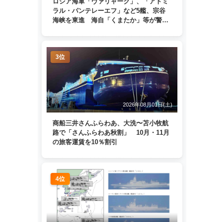
ロシア海軍「ヴァリャーク」、「アドミ
ラル・パンテレーエフ」など5艦、宗谷
海峡を東進 海自「くまたか」等が警戒
監視
3位
2026年08月01日(土)
商船三井さんふらわあ、大洗〜苫小牧航
路で「さんふらわあ秋割」 10月・11月
の旅客運賃を10％割引
4位