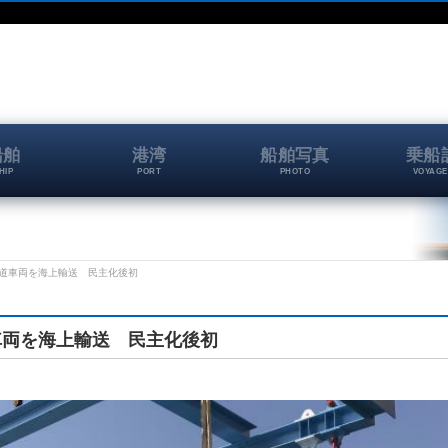
船舶
港湾
船舶写真
乗船
HIP
PORT
PHOTO
VOYAGE
道車両を海上輸送 民主化後初
車両を海上輸送 民主化後初