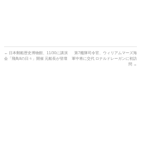
←
日本郵船歴史博物館、11/30に講演
第7艦隊司令官、ウィリアムマーズ海
会「飛鳥IIの日々」開催 元船長が登壇
軍中将に交代 ロナルドレーガンに初訪
問
→