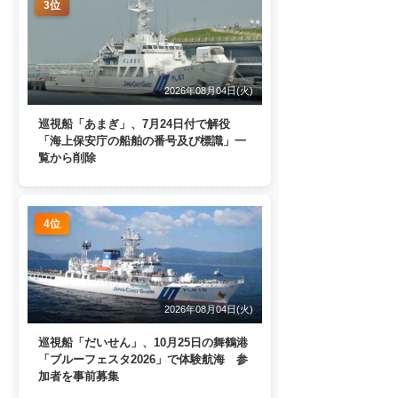
3位
2026年08月04日(火)
巡視船「あまぎ」、7月24日付で解役
「海上保安庁の船舶の番号及び標識」一
覧から削除
4位
2026年08月04日(火)
巡視船「だいせん」、10月25日の舞鶴港
「ブルーフェスタ2026」で体験航海 参
加者を事前募集