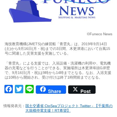
©Funeco News
海技教育機構(JMETS)の練習船「青雲丸」は、2019年9月14日
(土)から9月16日(月・祝)までの3日間、木更津港において台風15
号に関連した災害支援を実施している。
「青雲丸」による支援では、入浴設備・洗濯機の利用や、電気機
器の充電などを行うことができる。実施場所は木更津埠頭G岸壁
で、9月16日(月・祝)は9時から14時までとなる。なお、入浴支援
は10時から開始され、受け付けは終了1時間前までとなる。
Facebook
Twitter
Line
Share
Post
情報発表元：
国土交通省 CtoSeaプロジェクト Twitter - 【千葉県の
大規模停電支援！RT希望】