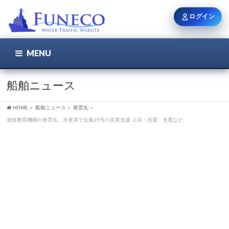
ログイン
MENU
こちら
ユーザー名 / メール
船舶ニュース
HOME
»
船舶ニュース
»
青雲丸
»
パスワード
海技教育機構の青雲丸、木更津で台風15号の災害支援 入浴・洗濯・充電など
ログイン状態を保持
新規登録
パスワードを忘れた方