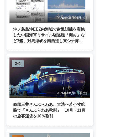
2026年08月04日(火)
沖ノ鳥島沖EEZ内海域で射撃訓練を実施
した中国海軍ミサイル駆逐艦「開封」な
ど3艦、対馬海峡を南西進し東シナ海
へ 日本列島を周回
2位
2026年08月01日(土)
商船三井さんふらわあ、大洗〜苫小牧航
路で「さんふらわあ秋割」 10月・11月
の旅客運賃を10％割引