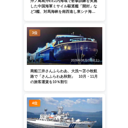
沖ノ鳥島沖EEZ内海域で射撃訓練を実施
した中国海軍ミサイル駆逐艦「開封」な
ど3艦、対馬海峡を南西進し東シナ海
へ 日本列島を周回
3位
2026年08月01日(土)
商船三井さんふらわあ、大洗〜苫小牧航
路で「さんふらわあ秋割」 10月・11月
の旅客運賃を10％割引
4位