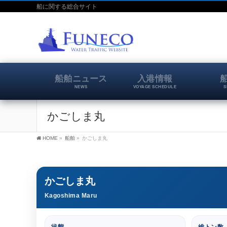
船に関する総合サイト
船舶ニュース
入港情報
NEWS
VOYAGE SCHEDULE
S
かごしま丸
HOME
»
船舶
»
かごしま丸
かごしま丸
Kagoshima Maru