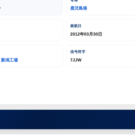
母港
ン
鹿児島港
就航日
2012年03月30日
信号符字
 新潟工場
7JJW