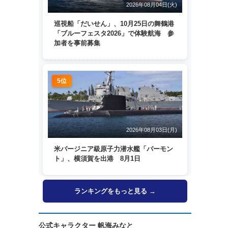
2026年08月04日(火)
巡視船「だいせん」、10月25日の舞鶴港
「ブルーフェスタ2026」で体験航海 参
加者を事前募集
5位
2026年08月03日(月)
米バージニア級原子力潜水艦「バーモン
ト」、横須賀を出港 8月1日
ランキングをもっと見る →
公式キャラクター 帆海みなと