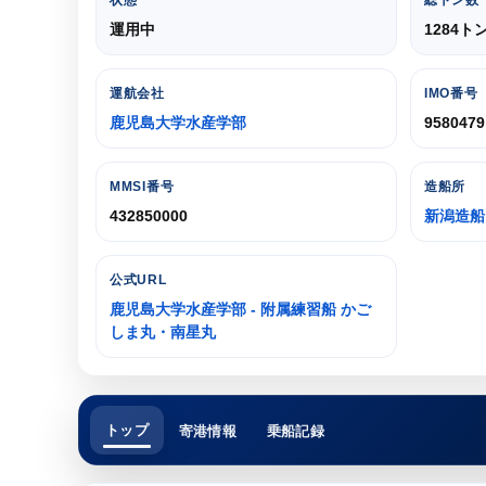
状態
総トン数
運用中
1284ト
運航会社
IMO番号
鹿児島大学水産学部
9580479
MMSI番号
造船所
432850000
新潟造船
公式URL
鹿児島大学水産学部 - 附属練習船 かご
しま丸・南星丸
トップ
寄港情報
乗船記録