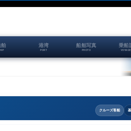
船舶
港湾
船舶写真
乗船
HIP
PORT
PHOTO
VOYAGE
クルーズ客船