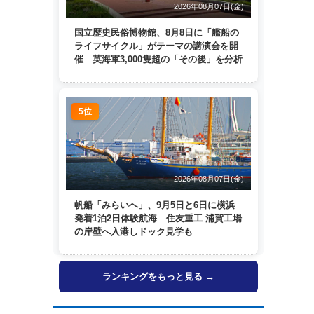
2026年08月07日(金)
国立歴史民俗博物館、8月8日に「艦船の
ライフサイクル」がテーマの講演会を開
催 英海軍3,000隻超の「その後」を分析
5位
2026年08月07日(金)
帆船「みらいへ」、9月5日と6日に横浜
発着1泊2日体験航海 住友重工 浦賀工場
の岸壁へ入港しドック見学も
ランキングをもっと見る →