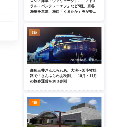
ロシア海軍「ヴァリャーク」、「アドミ
ラル・パンテレーエフ」など5艦、宗谷
海峡を東進 海自「くまたか」等が警戒
監視
3位
2026年08月01日(土)
商船三井さんふらわあ、大洗〜苫小牧航
路で「さんふらわあ秋割」 10月・11月
の旅客運賃を10％割引
4位