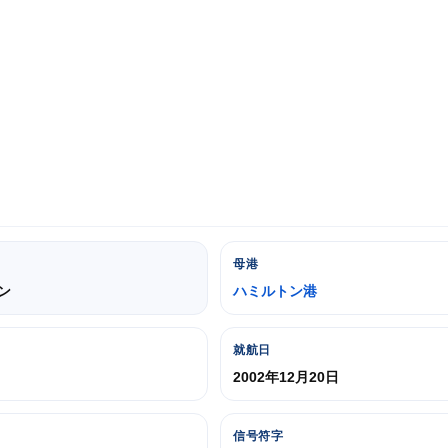
母港
トン
ハミルトン港
就航日
2002年12月20日
信号符字