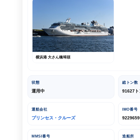
横浜港 大さん橋埠頭
状態
総トン数
運用中
91627
運航会社
IMO番号
プリンセス・クルーズ
9229659
MMSI番号
造船所