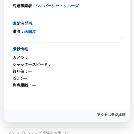
海運事業者：
シルバーシー・クルーズ
撮影港 情報
港湾：
函館港
撮影情報
カメラ：
—
シャッタースピード：
—
絞り値：
—
ISO：
—
焦点距離：
—
アクセス数:2,435
←
MSCスプレンディダ:横浜港 大黒ふ頭