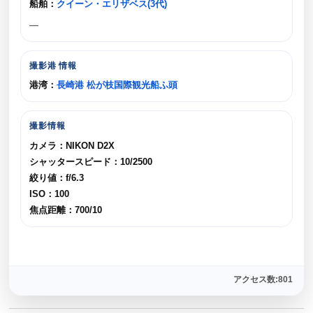
船舶：
クイーン・エリザベス(3代)
—
撮影港 情報
港湾：
長崎港 松が枝国際観光船ふ頭
撮影情報
カメラ：NIKON D2X
シャッタースピード：10/2500
絞り値：f/6.3
ISO：100
焦点距離：700/10
アクセス数:801