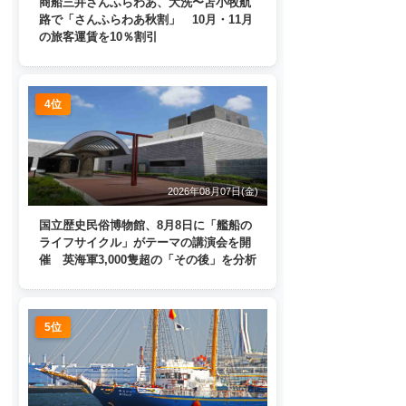
商船三井さんふらわあ、大洗〜苫小牧航
路で「さんふらわあ秋割」 10月・11月
の旅客運賃を10％割引
4位
2026年08月07日(金)
国立歴史民俗博物館、8月8日に「艦船の
ライフサイクル」がテーマの講演会を開
催 英海軍3,000隻超の「その後」を分析
5位