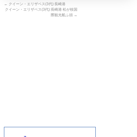
←
クイーン・エリザベス(3代):長崎港
クイーン・エリザベス(3代):長崎港 松が枝国
際観光船ふ頭
→