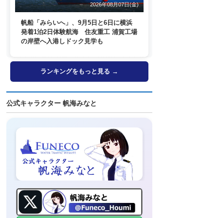
2026年08月07日(金)
帆船「みらいへ」、9月5日と6日に横浜
発着1泊2日体験航海 住友重工 浦賀工場
の岸壁へ入港しドック見学も
ランキングをもっと見る →
公式キャラクター 帆海みなと