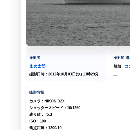
撮影者
撮影船 情
まめ太郎
船舶：
コ
撮影日時：2012年10月03日(水) 13時29分
—
撮影情報
カメラ：NIKON D2X
シャッタースピード：10/1250
絞り値：f/5.3
ISO：100
焦点距離：1200/10