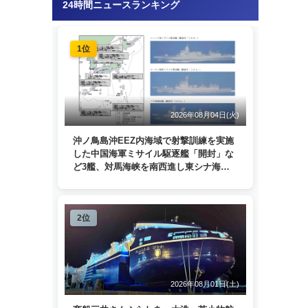
24時間ニュースランキング
1位
2026年08月04日(火)
沖ノ鳥島沖EEZ内海域で射撃訓練を実施
した中国海軍ミサイル駆逐艦「開封」な
ど3艦、対馬海峡を南西進し東シナ海
へ 日本列島を周回
2位
2026年08月01日(土)