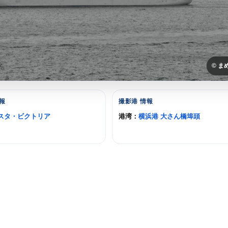
© ま
報
撮影港 情報
スタ・ビクトリア
港湾：
横浜港 大さん橋埠頭