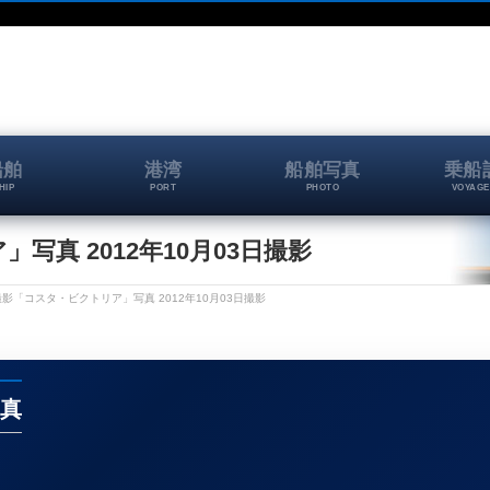
船舶
港湾
船舶写真
乗船
HIP
PORT
PHOTO
VOYAGE
真 2012年10月03日撮影
影「コスタ・ビクトリア」写真 2012年10月03日撮影
真