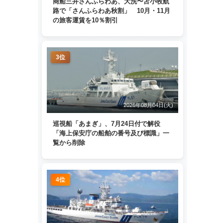
商船三井さんふらわあ、大洗〜苫小牧航
路で「さんふらわあ秋割」 10月・11月
の旅客運賃を10％割引
3位
2026年08月04日(火)
巡視船「あまぎ」、7月24日付で解役
「海上保安庁の船舶の番号及び標識」一
覧から削除
4位