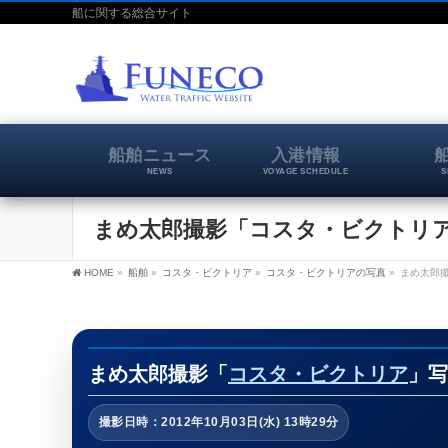
船に関する総合サイト
船舶ニュース
入港情報
NEWS
VOYAGE SCHEDULE
S
まめ太郎撮影「コスタ・ビクトリア」写
HOME
»
船舶
»
コスタ・ビクトリア
»
コスタ・ビクトリアの写真
»
まめ太郎撮
まめ太郎撮影「
コスタ・ビクトリア
」写
撮影日時：2012年10月03日(水) 13時29分