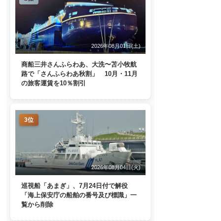
2026年08月01日(土)
商船三井さんふらわあ、大洗〜苫小牧航
路で「さんふらわあ秋割」 10月・11月
の旅客運賃を10％割引
3位
2026年08月04日(火)
巡視船「あまぎ」、7月24日付で解役
「海上保安庁の船舶の番号及び標識」一
覧から削除