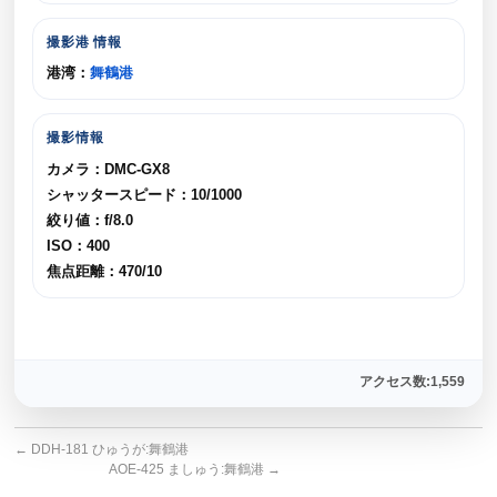
撮影港 情報
港湾：
舞鶴港
撮影情報
カメラ：DMC-GX8
シャッタースピード：10/1000
絞り値：f/8.0
ISO：400
焦点距離：470/10
アクセス数:1,559
←
DDH-181 ひゅうが:舞鶴港
AOE-425 ましゅう:舞鶴港
→