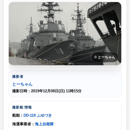
© とーちゃん
撮影者
とーちゃん
撮影日時：2019年12月08日(日) 11時15分
撮影船 情報
船舶：
DD-118 ふゆづき
海運事業者：
海上自衛隊