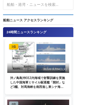
船舶ニュース アクセスランキング
24時間ニュースランキング
1位
2026年08月04日(火)
沖ノ鳥島沖EEZ内海域で射撃訓練を実施
した中国海軍ミサイル駆逐艦「開封」な
ど3艦、対馬海峡を南西進し東シナ海
へ 日本列島を周回
2位