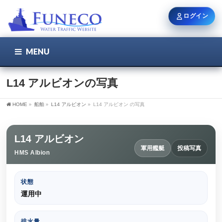
ログイン
MENU
こちら
ユーザー名 / メール
L14 アルビオンの写真
HOME
»
船舶
»
L14 アルビオン
»
L14 アルビオン の写真
パスワード
L14 アルビオン
軍用艦艇
投稿写真
HMS Albion
ログイン状態を保持
状態
運用中
新規登録
パスワードを忘れた方
排水量