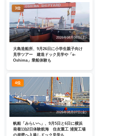
3位
2026年08月08日(土)
大島造船所、9月26日に小学生親子向け
見学ツアー 建造ドック見学や「e-
Oshima」乗船体験も
4位
2026年08月07日(金)
帆船「みらいへ」、9月5日と6日に横浜
発着1泊2日体験航海 住友重工 浦賀工場
の岸壁へ入港しドック見学も