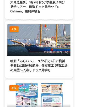
大島造船所、9月26日に小学生親子向け
見学ツアー 建造ドック見学や「e-
Oshima」乗船体験も
4位
2026年08月07日(金)
帆船「みらいへ」、9月5日と6日に横浜
発着1泊2日体験航海 住友重工 浦賀工場
の岸壁へ入港しドック見学も
5位