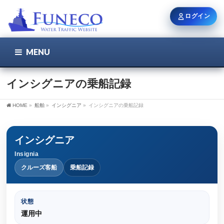
ログイン
MENU
こちら
ユーザー名 / メール
インシグニアの乗船記録
HOME
»
船舶
»
インシグニア
»
インシグニアの乗船記録
パスワード
インシグニア
Insignia
ログイン状態を保持
クルーズ客船
乗船記録
状態
新規登録
パスワードを忘れた方
運用中