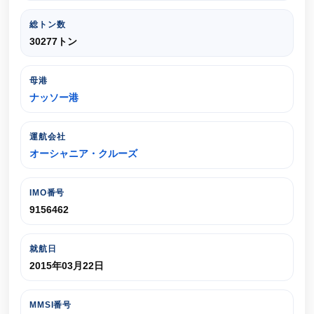
総トン数
30277トン
母港
ナッソー港
運航会社
オーシャニア・クルーズ
IMO番号
9156462
就航日
2015年03月22日
MMSI番号