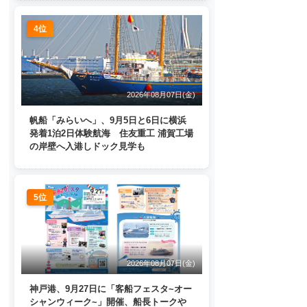
4位
2026年08月07日(金)
帆船「みらいへ」、9月5日と6日に横浜
発着1泊2日体験航海 住友重工 浦賀工場
の岸壁へ入港しドック見学も
5位
2026年08月07日(金)
神戸港、9月27日に「客船フェスタ~オー
シャンウィーク~」開催、船長トークや