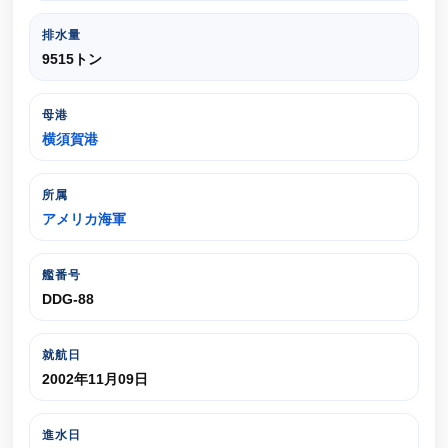
排水量
9515トン
母港
横須賀港
所属
アメリカ海軍
艦番号
DDG-88
就航日
2002年11月09日
進水日