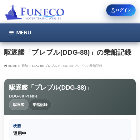
ログイン
MENU
こちら
ユーザー名 / メール
駆逐艦「プレブル(DDG-88)」の乗船記録
HOME
»
船舶
»
DDG-88 プレブル
»
DDG-88 プレブルの乗船記録
パスワード
駆逐艦「プレブル(DDG-88)」
DDG-88 Preble
ログイン状態を保持
駆逐艦
乗船記録
状態
新規登録
パスワードを忘れた方
運用中