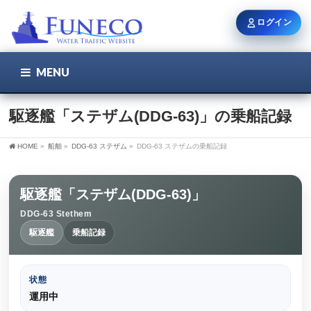
ログイン
MENU
こちら
ユーザー名 / メール
駆逐艦「ステザム(DDG-63)」の乗船記録
HOME
»
船舶
»
DDG-63 ステザム
»
DDG-63 ステザムの乗船記録
パスワード
駆逐艦「ステザム(DDG-63)」
DDG-63 Stethem
ログイン状態を保持
駆逐艦
乗船記録
状態
新規登録
パスワードを忘れた方
運用中