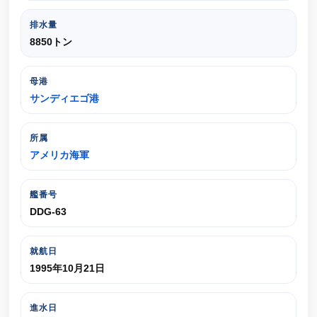
排水量
8850トン
母港
サンディエゴ港
所属
アメリカ海軍
艦番号
DDG-63
就航日
1995年10月21日
進水日