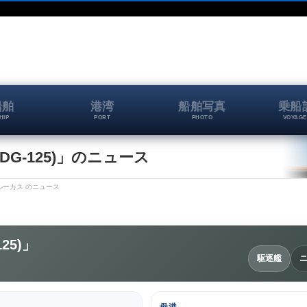
船舶
港湾
船舶写真
乗船
HIP
PORT
PHOTO
VOYAGE
G-125)」のニュース
・ルーカス のニュース
25)」
駆逐艦