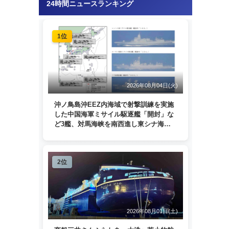
24時間ニュースランキング
1位
2026年08月04日(火)
沖ノ鳥島沖EEZ内海域で射撃訓練を実施
した中国海軍ミサイル駆逐艦「開封」な
ど3艦、対馬海峡を南西進し東シナ海
へ 日本列島を周回
2位
2026年08月01日(土)