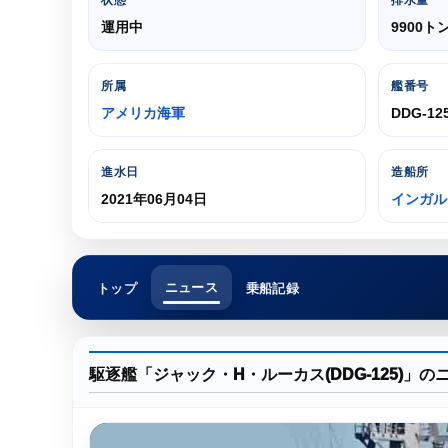
状態
排水量
運用中
9900ト
所属
艦番号
アメリカ海軍
DDG-12
進水日
造船所
2021年06月04日
インガル
ニュース
トップ
乗船記録
駆逐艦「ジャック・H・ルーカス(DDG-125)」の