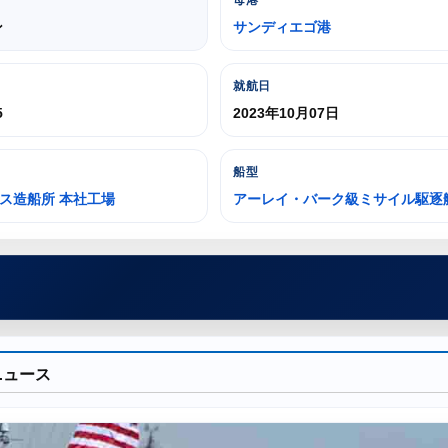
母港
ン
サンディエゴ港
就航日
5
2023年10月07日
船型
ス造船所 本社工場
アーレイ・バーク級ミサイル駆逐
ニュース