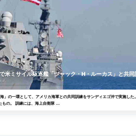
で米ミサイル駆逐艦「ジャック・H・ルーカス」と共同
洋練習航海」の一環として、アメリカ海軍との共同訓練をサンディエゴ沖で実施した
もの。 訓練には、海上自衛隊 …