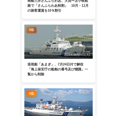
商船三井さんふらわあ、大洗〜苫小牧航
路で「さんふらわあ秋割」 10月・11月
の旅客運賃を10％割引
3位
2026年08月04日(火)
巡視船「あまぎ」、7月24日付で解役
「海上保安庁の船舶の番号及び標識」一
覧から削除
4位