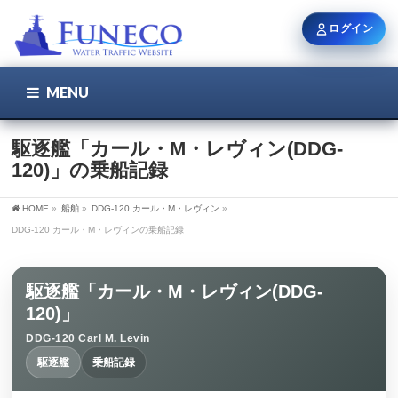
ログイン
MENU
こちら
ユーザー名 / メール
駆逐艦「カール・M・レヴィン(DDG-
120)」の乗船記録
パスワード
HOME
»
船舶
»
DDG-120 カール・M・レヴィン
»
DDG-120 カール・M・レヴィンの乗船記録
ログイン状態を保持
駆逐艦「カール・M・レヴィン(DDG-
120)」
DDG-120 Carl M. Levin
新規登録
パスワードを忘れた方
駆逐艦
乗船記録