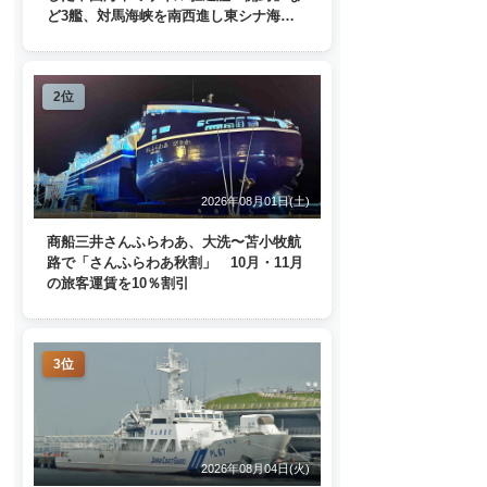
ど3艦、対馬海峡を南西進し東シナ海
へ 日本列島を周回
2位
2026年08月01日(土)
商船三井さんふらわあ、大洗〜苫小牧航
路で「さんふらわあ秋割」 10月・11月
の旅客運賃を10％割引
3位
2026年08月04日(火)