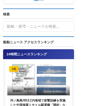
検索
船舶ニュース アクセスランキング
24時間ニュースランキング
1位
2026年08月04日(火)
沖ノ鳥島沖EEZ内海域で射撃訓練を実施
した中国海軍ミサイル駆逐艦「開封」な