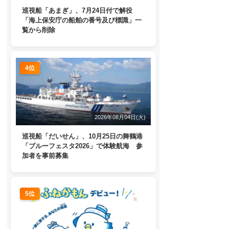
巡視船「あまぎ」、7月24日付で解役
「海上保安庁の船舶の番号及び標識」一
覧から削除
4位
2026年08月04日(火)
巡視船「だいせん」、10月25日の舞鶴港
「ブルーフェスタ2026」で体験航海 参
加者を事前募集
5位