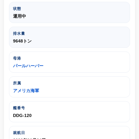
状態
運用中
排水量
9648トン
母港
パールハーバー
所属
アメリカ海軍
艦番号
DDG-120
就航日