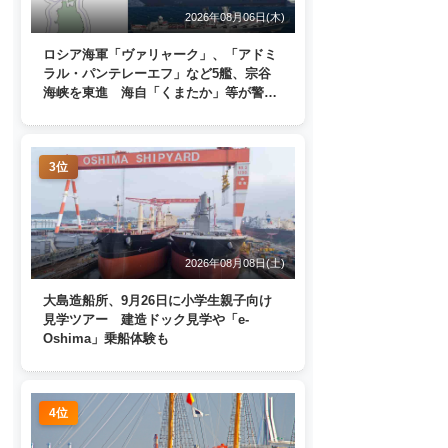
2026年08月06日(木)
ロシア海軍「ヴァリャーク」、「アドミ
ラル・パンテレーエフ」など5艦、宗谷
海峡を東進 海自「くまたか」等が警戒
監視
3位
2026年08月08日(土)
大島造船所、9月26日に小学生親子向け
見学ツアー 建造ドック見学や「e-
Oshima」乗船体験も
4位