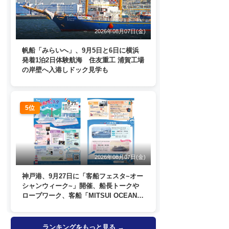
2026年08月07日(金)
帆船「みらいへ」、9月5日と6日に横浜
発着1泊2日体験航海 住友重工 浦賀工場
の岸壁へ入港しドック見学も
5位
2026年08月07日(金)
神戸港、9月27日に「客船フェスタ~オー
シャンウィーク~」開催、船長トークや
ロープワーク、客船「MITSUI OCEAN
FUJI」歓送も
ランキングをもっと見る →