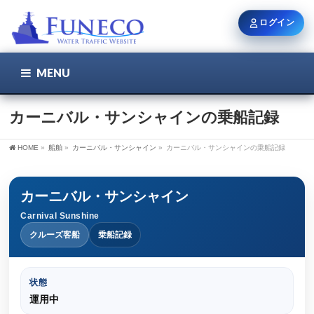
ログイン
MENU
こちら
ユーザー名 / メール
カーニバル・サンシャインの乗船記録
HOME
»
船舶
»
カーニバル・サンシャイン
»
カーニバル・サンシャインの乗船記録
パスワード
カーニバル・サンシャイン
Carnival Sunshine
ログイン状態を保持
クルーズ客船
乗船記録
状態
新規登録
パスワードを忘れた方
運用中