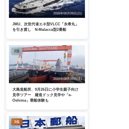
2026年08月09日(日)
JMU、次世代省エネ型VLCC「永希丸」
を引き渡し N-Malacca型2番船
2位
2026年08月08日(土)
大島造船所、9月26日に小学生親子向け
見学ツアー 建造ドック見学や「e-
Oshima」乗船体験も
3位