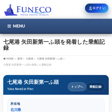
ログイン
MENU
こちら
ユーザー名 / メール
七尾港 矢田新第一ふ頭を発着した乗船記
録
パスワード
HOME
»
港湾
»
七尾港
»
七尾港 矢田新第一ふ頭
»
七尾港 矢田新第一ふ頭を発着した乗船記録
ログイン状態を保持
七尾港 矢田新第一ふ頭
トップへ
乗船記録
Yata New1st Pier
新規登録
パスワードを忘れた方
所在地
石川県