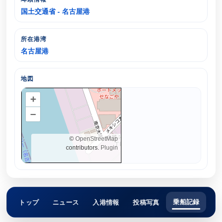
国土交通省 - 名古屋港
所在港湾
名古屋港
地図
+
–
©
OpenStreetMap
contributors.
Plugin
乗船記録
トップ
ニュース
入港情報
投稿写真