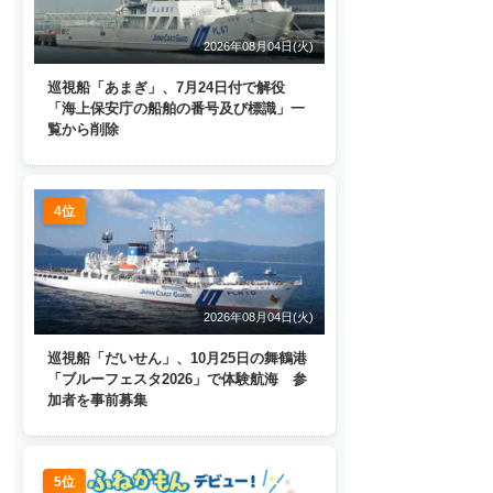
2026年08月04日(火)
巡視船「あまぎ」、7月24日付で解役
「海上保安庁の船舶の番号及び標識」一
覧から削除
4位
2026年08月04日(火)
巡視船「だいせん」、10月25日の舞鶴港
「ブルーフェスタ2026」で体験航海 参
加者を事前募集
5位