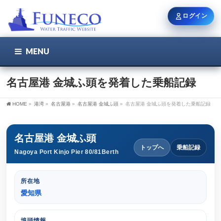
ログイン
MENU
こちら
ユーザー名 / メール
名古屋港 金城ふ頭を発着した乗船記録
HOME
»
港湾
»
名古屋港
»
名古屋港 金城ふ頭
»
名古屋港 金城ふ頭を発着した乗船記録
パスワード
名古屋港 金城ふ頭
トップへ
乗船記録
Nagoya Port Kinjo Pier 80/81Berth
ログイン状態を保持
所在地
愛知県
新規登録
パスワードを忘れた方
埠頭情報