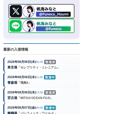
最新の入港情報
2026年08月06日(木)
05:30
東京港
「セレブリティ・ミレニアム」
2026年08月06日(木)
11:00
青森港
「飛鳥II」
2026年08月06日(木)
13:00
宮古港
「MITSUI OCEAN FUJI」
2026年08月07日(金)
06:00
舞鶴港
「パシフィック・ワールド」