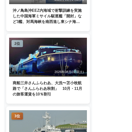
沖ノ鳥島沖EEZ内海域で射撃訓練を実施
した中国海軍ミサイル駆逐艦「開封」な
ど3艦、対馬海峡を南西進し東シナ海
へ 日本列島を周回
2位
2026年08月01日(土)
商船三井さんふらわあ、大洗〜苫小牧航
路で「さんふらわあ秋割」 10月・11月
の旅客運賃を10％割引
3位