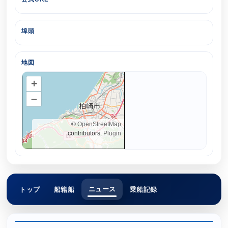
埠頭
地図
+
–
©
OpenStreetMap
contributors.
Plugin
ニュース
トップ
船籍船
乗船記録