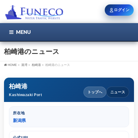
ログイン
MENU
こちら
ユーザー名 / メール
柏崎港のニュース
HOME
»
港湾
»
柏崎港
»
柏崎港のニュース
パスワード
柏崎港
トップへ
ニュース
Kashiwazaki Port
ログイン状態を保持
所在地
新潟県
新規登録
パスワードを忘れた方
公式URL