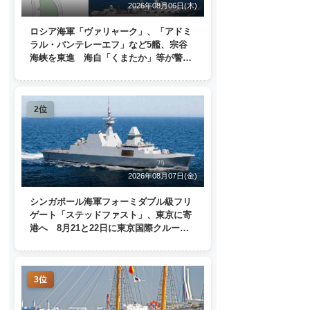
2026年08月06日(木)
ロシア海軍「ヴァリャーク」、「アドミ
ラル・パンテレーエフ」など5艦、宗谷
海峡を東進 海自「くまたか」等が警戒
監視
2位
2026年08月07日(金)
シンガポール海軍フォーミダブル級フリ
ゲート「ステッドファスト」、東京に寄
港へ 8月21と22日に東京国際クルーズ
ターミナルで一般公開
3位