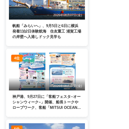
2026年08月07日(金)
帆船「みらいへ」、9月5日と6日に横浜
発着1泊2日体験航海 住友重工 浦賀工場
の岸壁へ入港しドック見学も
4位
2026年08月07日(金)
神戸港、9月27日に「客船フェスタ~オー
シャンウィーク~」開催、船長トークや
ロープワーク、客船「MITSUI OCEAN
FUJI」歓送も
5位