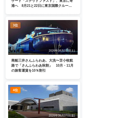
ゲート「ステッドファスト」、東京に寄
港へ 8月21と22日に東京国際クルーズ
ターミナルで一般公開
3位
2026年08月01日(土)
商船三井さんふらわあ、大洗〜苫小牧航
路で「さんふらわあ秋割」 10月・11月
の旅客運賃を10％割引
4位
2026年08月07日(金)