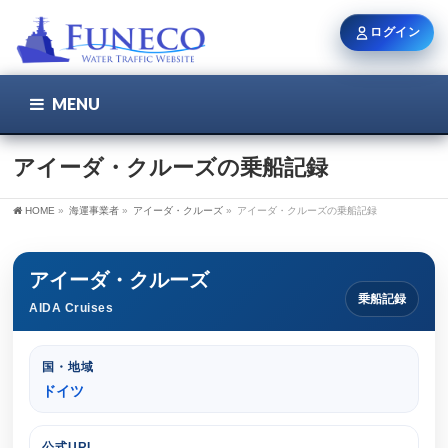
ログイン
MENU
こちら
ユーザー名 / メール
アイーダ・クルーズの乗船記録
HOME
»
海運事業者
»
アイーダ・クルーズ
»
アイーダ・クルーズの乗船記録
パスワード
アイーダ・クルーズ
乗船記録
AIDA Cruises
ログイン状態を保持
国・地域
ドイツ
新規登録
パスワードを忘れた方
公式URL