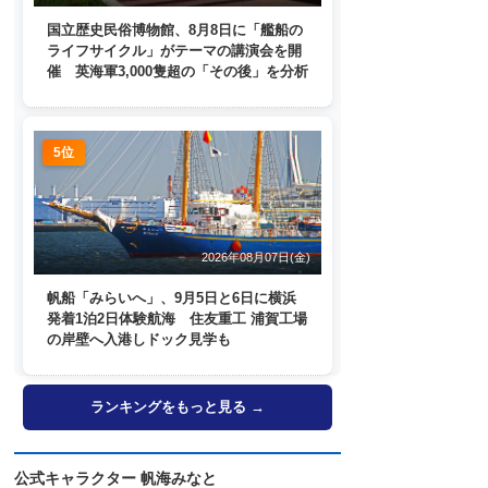
国立歴史民俗博物館、8月8日に「艦船の
ライフサイクル」がテーマの講演会を開
催 英海軍3,000隻超の「その後」を分析
5位
2026年08月07日(金)
帆船「みらいへ」、9月5日と6日に横浜
発着1泊2日体験航海 住友重工 浦賀工場
の岸壁へ入港しドック見学も
ランキングをもっと見る →
公式キャラクター 帆海みなと